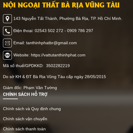
trang trí đã trở thành xu
chịu lực cao, các loại ván
NỘI NGOẠI THẤT BÀ RỊA VŨNG TÀU
hướng mới trong trang trí
nhựa như tấm nhựa Eco,
nội thất. Cùng Tân Thịnh
tấm nhựa chịu lực PVC,
143 Nguyễn Tất Thành, Phường Bà Rịa, TP. Hồ Chí Minh.
Phát khám phá những
hay tấm nhựa giả gỗ lót
đặc điểm nổi bật của sản
sàn đang được ứng dụng
Điện thoại: 02543 502 272 - 0909 786 297
phẩm này nhé!
rộng rãi trong các công
trình gác lửng, nhà
Email: tanthinhphatbr@gmail.com
container, nhà yến, nhà
xưởng và kho hàng. Điểm
Website: https://vattutanthinhphat.com
nổi bật của tấm nhựa lót
Mã số thuế/GPDKKD: 3502282219
sàn là độ bền vượt trội,
chống nước tuyệt đối,
Do sở KH & ĐT Bà Rịa Vũng Tàu cấp ngày 28/05/2015
không mối mọt và dễ lau
chùi. Không chỉ giúp tiết
Giám đốc: Phạm Văn Tường
kiệm chi phí vật tư – nhân
CHÍNH SÁCH HỖ TRỢ
công, loại vật liệu này còn
phù hợp với nhiều kiểu
Chính sách và Quy định chung
khung nền (sắt hộp,
khung thép, khung bê
Chính sách vận chuyển
tông nhẹ), giúp thi công
Chính sách thanh toán
nhanh chóng và dễ dàng