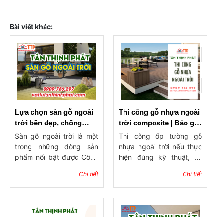
Bài viết khác:
Lựa chọn sàn gỗ ngoài
Thi công gỗ nhựa ngoài
trời bền đẹp, chống
trời composite | Báo giá
thấm tại Bà Rịa – Vũng
thi công hoàn thiện
Sàn gỗ ngoài trời là một
Thi công ốp tường gỗ
Tàu
trong những dòng sản
nhựa ngoài trời nếu thực
phẩm nổi bật được Công
hiện đúng kỹ thuật, sẽ
ty Tân Thịnh Phát phân
giúp nâng cao độ bền,
Chi tiết
Chi tiết
phối tại thị trường Bà Rịa –
tuổi thọ cũng như tính
Vũng Tàu. Với thiết kế
thẩm mỹ cho công trình.
hiện đại, chất liệu bền
Vậy quy trình thi công chi
chắc và khả năng chống
tiết như thế nào? Cần lưu