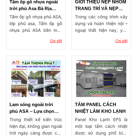
được người ta thay thế
Tấm ốp gỗ nhựa ngoài
GIỚI THIỆU NẸP NHÔM
bằng các tấm la phông.
trời phủ Asa Bà Rịa
TRANG TRÍ VÀ NẸP
Vậy la phông là gì?
Vũng Tàu
INOX TRANG TRÍ
Tấm ốp gỗ nhựa phủ ASA,
Trong các công trình xây
lớp phủ asa, Tấm ốp gỗ
dựng và hoàn thiện nội –
nhựa phủ ASA bền màu
ngoại thất hiện nay, yêu
trên 10 năm. Xu hướng
cầu về tính thẩm mỹ và
Chi tiết
Chi tiết
chung khi xây dựng nhà,
độ hoàn thiện ngày càng
nhiều hộ gia đình thường
được chú trọng. Bên cạnh
sử dụng sơn để trang trí,
các vật liệu chính như
chất liệu này giúp cho gia
gạch, đá, gỗ hay kính,
chủ có thể chọn lựa nhiều
những phụ kiện hoàn
màu sắc khác nhau. Tuy
thiện đóng vai trò quan
vậy, với khí hậu nhiệt đới,
trọng trong việc tạo nên
độ ẩm rất cao ở Việt Nam
tổng thể hài hòa và
sẽ làm cho tường nhà bạn
chuyên nghiệp cho công
bị bong tróc,phai màu,
trình. Với kinh nghiệm
Lam sóng ngoài trời
TẤM PANEL CÁCH
ảnh hưởng đến sức khỏe
cung cấp vật tư hoàn
phủ ASA – Lựa chọn
NHIỆT LÀM KHO LẠNH
và môi trường. Có thể lí
thiện cho nhiều công
thông minh cho kiến
Trong thiết kế kiến trúc
Panel Kho Lạnh EPS là
giải chủ yếu là do tường
trình, Công ty Tư Tân
trúc ngoài trời
hiện đại, không gian ngoài
một loại tấm cách nhiệt
nhà của bạn bị nước ăn,
Thịnh Phát nhận thấy
trời ngày càng được chú
được sử dụng phổ biến