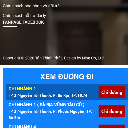
hơn bao giờ hết. Đặc biệt,
Chính sách bảo hành và đổi trả
với các mẫu tấm nhựa lỗ
Chính sách hỗ trợ đại lý
vuông, lỗ tròn đa dạng độ
FANPAGE FACEBOOK
dày và kích thước, người
dùng có thể lựa chọn linh
hoạt theo nhu cầu sử
dụng và ngân sách đầu
tư. Bài viết dưới đây sẽ
cung cấp cho bạn thông
Copyright © 2020 Tân Thịnh Phát. Design by Nina Co, Ltd
tin cập nhật giá tấm nhựa
lót sàn mới nhất 2026,
XEM ĐƯỜNG ĐI
phân tích ưu nhược điểm
từng dòng sản phẩm,
hướng dẫn cách tính toán
CHI NHÁNH 1
Chỉ đường
chi phí – thi công hợp lý
143 Nguyễn Tất Thành, P. Bà Rịa, TP. HCM
và gợi ý ứng dụng thực tế
CHI NHÁNH 1 ( BÀ RỊA VŨNG TÀU CŨ )
theo từng không gian.
143 Nguyễn Tất Thành, P. Phước Nguyên, TP.
Chỉ đường
Nếu bạn đang tìm một vật
Bà Rịa
liệu lót sàn bền – đẹp – dễ
lắp đặt cho các công trình
CHI NHÁNH 4