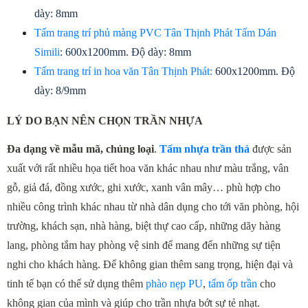
dày: 8mm
Tấm trang trí phủ màng PVC Tân Thịnh Phát Tấm Dán 
Simili
: 600x1200mm. Độ dày: 8mm
Tấm trang trí in hoa văn Tân Thịnh Phát:
 600x1200mm. Độ 
dày: 8/9mm
LÝ DO BẠN NÊN CHỌN TRẦN NHỰA
Đa dạng về mẫu mã, chủng loại
. 
Tấm nhựa trần thả
 được sản 
xuất với rất nhiều họa tiết hoa văn khác nhau như màu trắng, vân 
gỗ, giả đá, đồng xước, ghi xước, xanh vân mây… phù hợp cho 
nhiều công trình khác nhau từ nhà dân dụng cho tới văn phòng, hội 
trường, khách sạn, nhà hàng, biệt thự cao cấp, những dãy hàng 
lang, phòng tắm hay phòng vệ sinh để mang đến những sự tiện 
nghi cho khách hàng. Để không gian thêm sang trọng, hiện đại và 
tinh tế bạn có thể sử dụng thêm 
phào nẹp PU
, 
tấm ốp trần
 cho 
không gian của mình và giúp cho trần nhựa bớt sự tẻ nhạt.