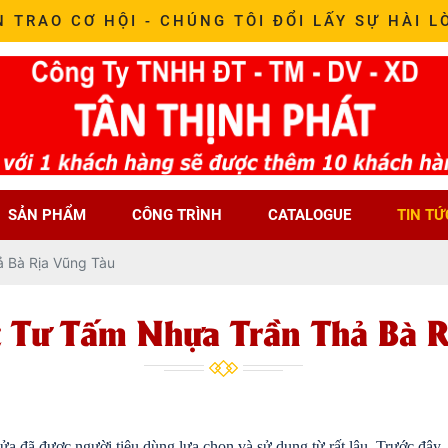
N TRAO CƠ HỘI - CHÚNG TÔI ĐỔI LẤY SỰ HÀI L
SẢN PHẨM
CÔNG TRÌNH
CATALOGUE
TIN TỨ
ả Bà Rịa Vũng Tàu
t Tư Tấm Nhựa Trần Thả Bà R
à cửa đã được người tiêu dùng lựa chọn và sử dụng từ rất lâu. Trước đây,