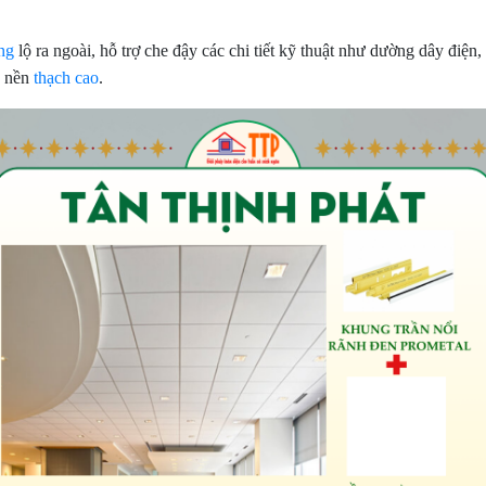
ng
lộ ra ngoài, hỗ trợ che đậy các chi tiết kỹ thuật như dường dây điện,
n nền
thạch cao
.