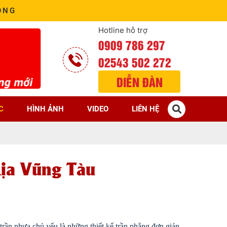
ÒNG
Hotline hỗ trợ
0909 786 297
02543 502 272
DIỄN ĐÀN
C
HÌNH ẢNH
VIDEO
LIÊN HỆ
ịa Vũng Tàu
 trần nhựa chủ yếu là những thiết kế trần phẳng đơn giản, 