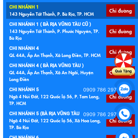
CHI NHÁNH 1
Chỉ đường
143 Nguyễn Tất Thành, P. Bà Rịa, TP. HCM
CHI NHÁNH 1 ( BÀ RỊA VŨNG TÀU CŨ )
143 Nguyễn Tất Thành, P. Phước Nguyên, TP.
Chỉ đường
Bà Rịa
CHI NHÁNH 4
Chỉ đường
QL 44A, Ấp An Thạnh, Xã Long Điền, TP. HCM
CHI NHÁNH 4 ( BÀ RỊA VŨNG TÀU )
Quà Tặng
QL 44A, Ấp An Thạnh, Xã An Ngãi, Huyện
Chỉ đường
Long Điền
0909 786 297
CHI NHÁNH 5
Ngã 4 Núi Đất, 122 Quốc lộ 56, P. Tam Long,
Chỉ đường
TP. HCM
CHI NHÁNH 5 (BÀ RỊA VŨNG TÀU CŨ )
0909 786 297
Ngã 4 Núi Đất, 122 Quốc lộ 56, Xã Hoà Long,
Chỉ đường
TP. Bà Rịa
CHI NHÁNH 6