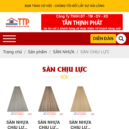
BẠN TRAO CƠ HỘI - CHÚNG TÔI ĐỔI LẤY SỰ HÀI LÒNG
DIỄN ĐÀN
Trang chủ
Sản phẩm
SÀN NHỰA
SÀN CHỊU LỰC
SÀN CHỊU LỰC
SÀN NHỰA
SÀN NHỰA
SÀN NHỰA
CHỊU LỰC
CHỊU LỰC
CHỊU LỰC