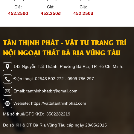
GÁC LỬNG
GÁC LỬNG
GÁC LỬNG
Giá:
Giá:
Giá:
GÁC XÉP
GÁC XÉP
GÁC XÉP
452.250đ
452.250đ
452.250đ
MÀU 03
MÀU 02
MÀU 01
TÂN THỊNH PHÁT - VẬT TƯ TRANG TRÍ
NỘI NGOẠI THẤT BÀ RỊA VŨNG TÀU
143 Nguyễn Tất Thành, Phường Bà Rịa, TP. Hồ Chí Minh.
Điện thoại: 02543 502 272 - 0909 786 297
Email: tanthinhphatbr@gmail.com
Website: https://vattutanthinhphat.com
Mã số thuế/GPDKKD: 3502282219
Do sở KH & ĐT Bà Rịa Vũng Tàu cấp ngày 28/05/2015