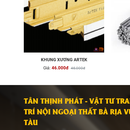
KHUNG XƯƠNG ARTEK
Giá:
46.000đ
46.000đ
TÂN THỊNH PHÁT - VẬT TƯ TR
TRÍ NỘI NGOẠI THẤT BÀ RỊA 
TÀU