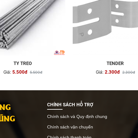
TY TREO
TENDER
Giá:
5.500đ
Giá:
2.300đ
5.500đ
2.300đ
ANG
CHÍNH SÁCH HỖ TRỢ
VŨNG
Chính sách và Quy định chung
Chính sách vận chuyển
Chính sách thanh toán