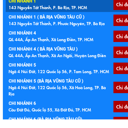
CHI NHÁNH 1
Chỉ đ
143 Nguyễn Tất Thành, P. Bà Rịa, TP. HCM
CHI NHÁNH 1 ( BÀ RỊA VŨNG TÀU CŨ )
Chỉ đ
143 Nguyễn Tất Thành, P. Phước Nguyên, TP. Bà Rịa
CHI NHÁNH 4
Chỉ đ
QL 44A, Ấp An Thạnh, Xã Long Điền, TP. HCM
CHI NHÁNH 4 ( BÀ RỊA VŨNG TÀU )
Chỉ đ
QL 44A, Ấp An Thạnh, Xã An Ngãi, Huyện Long Điền
CHI NHÁNH 5
Chỉ đ
Ngã 4 Núi Đất, 122 Quốc lộ 56, P. Tam Long, TP. HCM
CHI NHÁNH 5 (BÀ RỊA VŨNG TÀU CŨ )
Ngã 4 Núi Đất, 122 Quốc lộ 56, Xã Hoà Long, TP. Bà
Chỉ đ
Rịa
CHI NHÁNH 6
Chỉ đ
Cầu Đất Đỏ, Quốc lộ 55, Xã Đất Đỏ, TP. HCM
CHI NHÁNH 6 (BÀ RỊA VŨNG TÀU CŨ)
Chỉ đ
Cầu Đất Đỏ, Quốc lộ 55, TT Đất Đỏ, Bà Ria Vũng Tàu