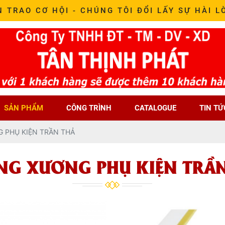
N TRAO CƠ HỘI - CHÚNG TÔI ĐỔI LẤY SỰ HÀI L
SẢN PHẨM
CÔNG TRÌNH
CATALOGUE
TIN TỨ
 PHỤ KIỆN TRẦN THẢ
G XƯƠNG PHỤ KIỆN TRẦ