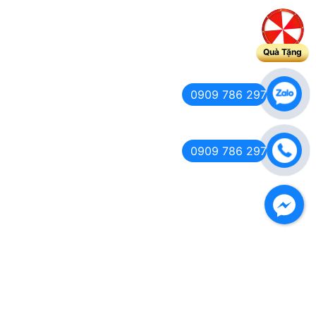
Quà Tặng
0909 786 297
0909 786 297