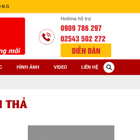
ÒNG
Hotline hỗ trợ
0909 786 297
02543 502 272
DIỄN ĐÀN
C
HÌNH ẢNH
VIDEO
LIÊN HỆ
N THẢ