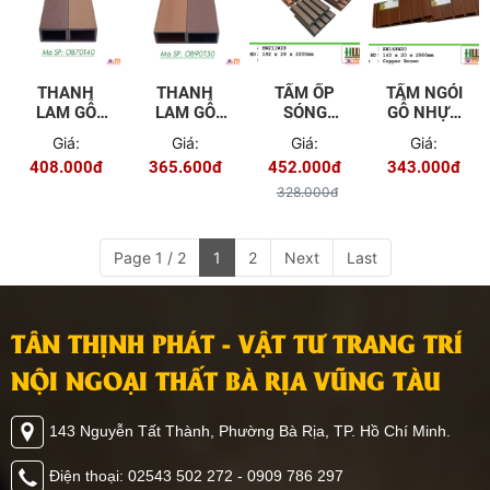
THANH
THANH
TẤM ỐP
TẤM NGÓI
LAM GỖ
LAM GỖ
SÓNG
GỖ NHỰA
NHỰA
NHỰA
NGOÀI
HW168W20
Giá:
Giá:
Giá:
Giá:
NGOÀI
NGOÀI
TRỜI
408.000đ
365.600đ
452.000đ
343.000đ
TRỜI
TRỜI
HW211W28
OB70T40
OB90T50
328.000đ
Page 1 / 2
1
2
Next
Last
TÂN THỊNH PHÁT - VẬT TƯ TRANG TRÍ
NỘI NGOẠI THẤT BÀ RỊA VŨNG TÀU
143 Nguyễn Tất Thành, Phường Bà Rịa, TP. Hồ Chí Minh.
Điện thoại: 02543 502 272 - 0909 786 297