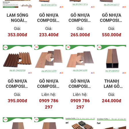
LAM SÓNG
GỖ NHỰA
GỖ NHỰA
GỖ NHỰA
NGOÀI
COMPOSITE
COMPOSITE
COMPOSITE
TRỜI PHỦ
NGOÀI
NGOÀI
NGOÀI
Giá:
Giá:
Giá:
Giá:
ASA
TRỜI
TRỜI
TRỜI
353.000đ
233.400đ
265.000đ
550.000đ
HW215W23ASA
OW102T16
OW113T16
OW160T17
GỖ NHỰA
GỖ NHỰA
GỖ NHỰA
THANH
COMPOSITE
COMPOSITE
COMPOSITE
LAM GỖ
NGOÀI
NGOÀI
NGOÀI
NHỰA
Giá:
Liên hệ:
Liên hệ:
Giá:
TRỜI
TRỜI
TRỜI
COMPOSITE
395.000đ
0909 786
0909 786
244.000đ
OW202T20
OW125T9
OW165T9
NGOÀI
297
297
TRỜI
OB50T50