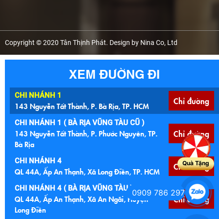
Copyright © 2020 Tân Thịnh Phát. Design by Nina Co, Ltd
XEM ĐƯỜNG ĐI
CHI NHÁNH 1
Chỉ đường
143 Nguyễn Tất Thành, P. Bà Rịa, TP. HCM
CHI NHÁNH 1 ( BÀ RỊA VŨNG TÀU CŨ )
143 Nguyễn Tất Thành, P. Phước Nguyên, TP.
Chỉ đường
Bà Rịa
CHI NHÁNH 4
Quà Tặng
Chỉ đường
QL 44A, Ấp An Thạnh, Xã Long Điền, TP. HCM
CHI NHÁNH 4 ( BÀ RỊA VŨNG TÀU )
0909 786 297
QL 44A, Ấp An Thạnh, Xã An Ngãi, Huyện
Chỉ đường
Long Điền