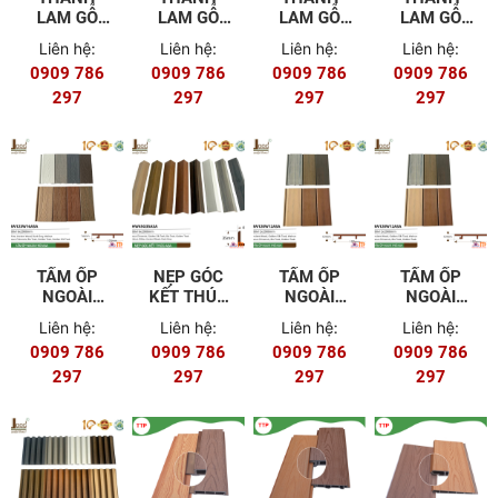
LAM GỖ
LAM GỖ
LAM GỖ
LAM GỖ
NHỰA
NHỰA
NHỰA
NHỰA
Liên hệ:
Liên hệ:
Liên hệ:
Liên hệ:
HW26R26ASA
HW150R50ASA
HW50R50ASA
HW100R50AS
0909 786
0909 786
0909 786
0909 786
297
297
297
297
TẤM ỐP
NẸP GÓC
TẤM ỐP
TẤM ỐP
NGOÀI
KẾT THÚC
NGOÀI
NGOÀI
TRỜI
HW45G35ASA
TRỜI
TRỜI
Liên hệ:
Liên hệ:
Liên hệ:
Liên hệ:
HW123W16ASA
HW113W16ASA
HW120W12A
0909 786
0909 786
0909 786
0909 786
297
297
297
297