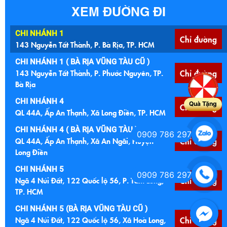
XEM ĐƯỜNG ĐI
CHI NHÁNH 1
Chỉ đường
143 Nguyễn Tất Thành, P. Bà Rịa, TP. HCM
CHI NHÁNH 1 ( BÀ RỊA VŨNG TÀU CŨ )
143 Nguyễn Tất Thành, P. Phước Nguyên, TP.
Chỉ đường
Bà Rịa
CHI NHÁNH 4
Quà Tặng
Chỉ đường
QL 44A, Ấp An Thạnh, Xã Long Điền, TP. HCM
CHI NHÁNH 4 ( BÀ RỊA VŨNG TÀU )
0909 786 297
QL 44A, Ấp An Thạnh, Xã An Ngãi, Huyện
Chỉ đường
Long Điền
CHI NHÁNH 5
0909 786 297
Ngã 4 Núi Đất, 122 Quốc lộ 56, P. Tam Long,
Chỉ đường
TP. HCM
CHI NHÁNH 5 (BÀ RỊA VŨNG TÀU CŨ )
Ngã 4 Núi Đất, 122 Quốc lộ 56, Xã Hoà Long,
Chỉ đường