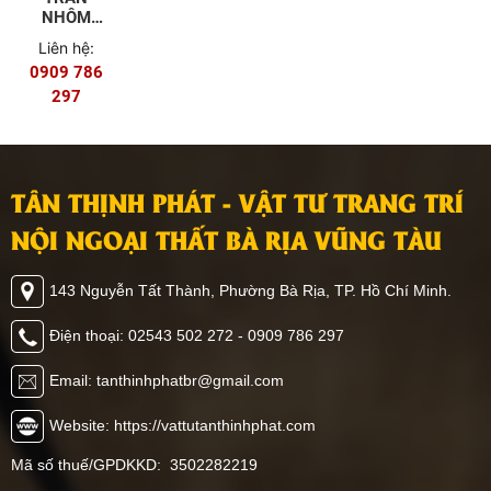
NHÔM
TALIDA
Liên hệ:
TAM GIÁC
0909 786
297
TÂN THỊNH PHÁT - VẬT TƯ TRANG TRÍ
NỘI NGOẠI THẤT BÀ RỊA VŨNG TÀU
143 Nguyễn Tất Thành, Phường Bà Rịa, TP. Hồ Chí Minh.
Điện thoại: 02543 502 272 - 0909 786 297
Email: tanthinhphatbr@gmail.com
Website: https://vattutanthinhphat.com
Mã số thuế/GPDKKD: 3502282219