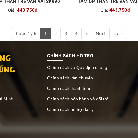
P THAN TRE VÂN VẢI SK990
TẤM ỐP THAN TRE VÂN VẢI
Giá:
443.750đ
Giá:
443.750đ
Page 1 / 5
1
2
3
4
5
Next
Last
ANG
CHÍNH SÁCH HỖ TRỢ
VŨNG
Chính sách và Quy định chung
Chính sách vận chuyển
Chính sách thanh toán
í Minh.
Chính sách bảo hành và đổi trả
Chính sách hỗ trợ đại lý