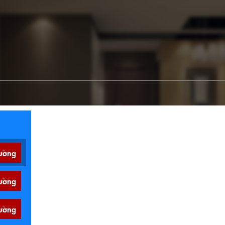
ường
ường
ường