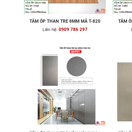
TẤM ỐP THAN TRE 8MM MÃ T-820
TẤM Ố
Liên hệ:
0909 786 297