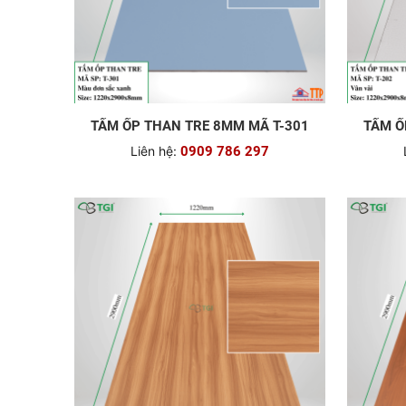
TẤM ỐP THAN TRE 8MM MÃ T-301
TẤM Ố
Liên hệ:
0909 786 297