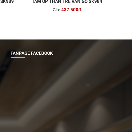
 SK989
TẤM ỐP THAN TRE VÂN GỖ SK984
Giá:
437.500đ
FANPAGE FACEBOOK