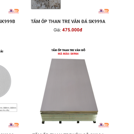
SK999B
TẤM ỐP THAN TRE VÂN ĐÁ SK999A
Giá:
475.000đ