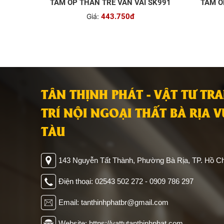
TẤM ỐP THAN TRE VÂN VẢI SK991
TẤM Ố
Giá:
443.750đ
TÂN THỊNH PHÁT - VẬT TƯ TR
TRÍ NỘI NGOẠI THẤT BÀ RỊA 
TÀU
143 Nguyễn Tất Thành, Phường Bà Rịa, TP. Hồ Ch
Điện thoại: 02543 502 272 - 0909 786 297
Email: tanthinhphatbr@gmail.com
Website: https://vattutanthinhphat.com