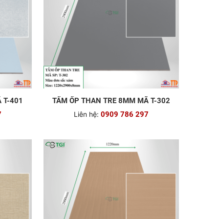
 T-401
TẤM ỐP THAN TRE 8MM MÃ T-302
7
Liên hệ:
0909 786 297