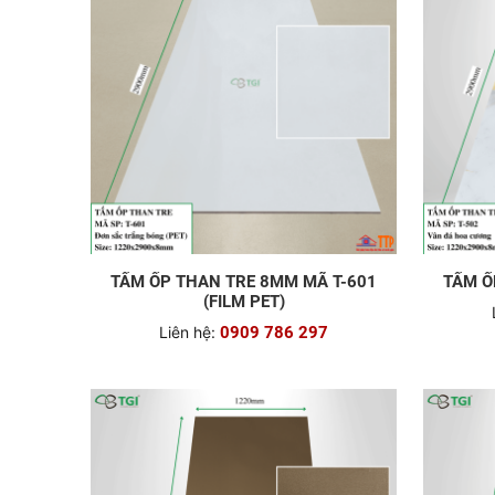
TẤM ỐP THAN TRE 8MM MÃ T-601
TẤM Ố
(FILM PET)
Liên hệ:
0909 786 297