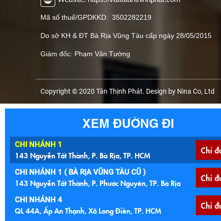
Mã số thuế/GPDKKD: 3502282219
Do sở KH & ĐT Bà Rịa Vũng Tàu cấp ngày 28/05/2015
Giám đốc: Phạm Văn Tường
Copyright © 2020 Tân Thịnh Phát. Design by Nina Co, Ltd
XEM ĐƯỜNG ĐI
CHI NHÁNH 1
Chỉ đ
143 Nguyễn Tất Thành, P. Bà Rịa, TP. HCM
CHI NHÁNH 1 ( BÀ RỊA VŨNG TÀU CŨ )
Chỉ đ
143 Nguyễn Tất Thành, P. Phước Nguyên, TP. Bà Rịa
CHI NHÁNH 4
Chỉ đ
QL 44A, Ấp An Thạnh, Xã Long Điền, TP. HCM