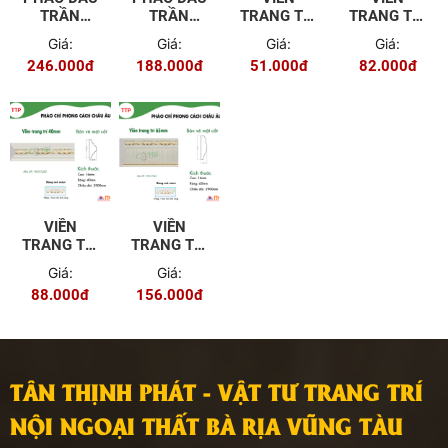
TRẦN
TRẦN
TRANG TRÍ
TRANG TRÍ
120MM
91MM WG-
15MM WG-
30MM WG-
Giá:
Giá:
Giá:
Giá:
WG-TR120
TR91
TL15
TL30
246.000đ
188.000đ
51.000đ
82.000đ
VIỀN
VIỀN
TRANG TRÍ
TRANG TRÍ
40MM WG-
65MM WG-
Giá:
Giá:
TL40
VI65
88.000đ
156.000đ
TÂN THỊNH PHÁT - VẬT TƯ TRANG TRÍ
NỘI NGOẠI THẤT BÀ RỊA VŨNG TÀU