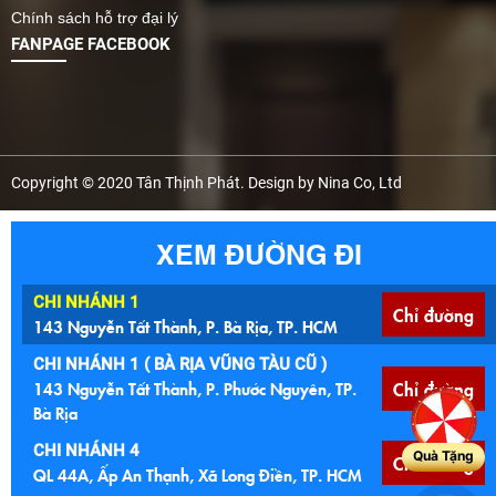
Chính sách hỗ trợ đại lý
FANPAGE FACEBOOK
Copyright © 2020 Tân Thịnh Phát. Design by Nina Co, Ltd
XEM ĐƯỜNG ĐI
CHI NHÁNH 1
Chỉ đường
143 Nguyễn Tất Thành, P. Bà Rịa, TP. HCM
CHI NHÁNH 1 ( BÀ RỊA VŨNG TÀU CŨ )
143 Nguyễn Tất Thành, P. Phước Nguyên, TP.
Chỉ đường
Bà Rịa
CHI NHÁNH 4
Quà Tặng
Chỉ đường
QL 44A, Ấp An Thạnh, Xã Long Điền, TP. HCM