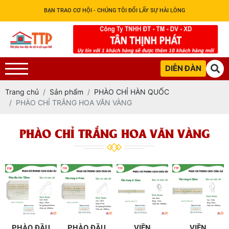
BẠN TRAO CƠ HỘI - CHÚNG TÔI ĐỔI LẤY SỰ HÀI LÒNG
DIỄN ĐÀN
Trang chủ
Sản phẩm
PHÀO CHỈ HÀN QUỐC
PHÀO CHỈ TRẮNG HOA VĂN VÀNG
PHÀO CHỈ TRẮNG HOA VĂN VÀNG
PHÀO ĐẦU
PHÀO ĐẦU
VIỀN
VIỀN