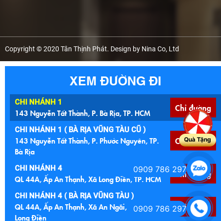
Copyright © 2020 Tân Thịnh Phát. Design by Nina Co, Ltd
XEM ĐƯỜNG ĐI
CHI NHÁNH 1
Chỉ đường
143 Nguyễn Tất Thành, P. Bà Rịa, TP. HCM
CHI NHÁNH 1 ( BÀ RỊA VŨNG TÀU CŨ )
143 Nguyễn Tất Thành, P. Phước Nguyên, TP.
Chỉ đường
Quà Tặng
Bà Rịa
CHI NHÁNH 4
0909 786 297
Chỉ đường
QL 44A, Ấp An Thạnh, Xã Long Điền, TP. HCM
CHI NHÁNH 4 ( BÀ RỊA VŨNG TÀU )
QL 44A, Ấp An Thạnh, Xã An Ngãi, Huyện
Chỉ đường
0909 786 297
Long Điền