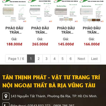
PHÀO ĐẦU
PHÀO ĐẦU
PHÀO ĐẦU
PHÀO ĐẦU
TRẦN
TRẦN
TRẦN
TRẦN
91MM WG-
134MM
80MM KR-
81MM EU-
Giá:
Giá:
Giá:
Giá:
TR91
WW-TR134
TR80
TR81
188.000đ
265.000đ
145.000đ
166.000đ
Page 1 / 6
1
2
3
4
5
6
Next
Last
TÂN THỊNH PHÁT - VẬT TƯ TRANG TRÍ
NỘI NGOẠI THẤT BÀ RỊA VŨNG TÀU
143 Nguyễn Tất Thành, Phường Bà Rịa, TP. Hồ Chí Minh.
Điện thoại: 02543 502 272 - 0909 786 297