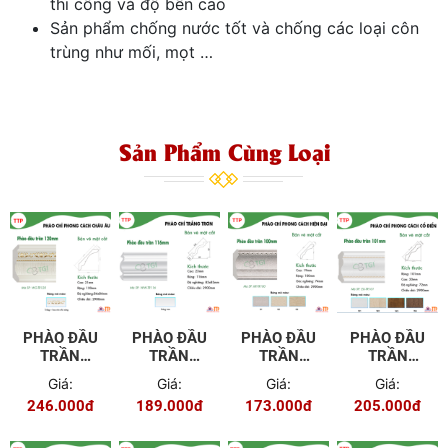
thi công và độ bền cao
Sản phẩm chống nước tốt và chống các loại côn
trùng như mối, mọt …
Sản Phẩm Cùng Loại
PHÀO ĐẦU
PHÀO ĐẦU
PHÀO ĐẦU
PHÀO ĐẦU
TRẦN
TRẦN
TRẦN
TRẦN
120MM
116MM
100MM
80MM EU-
Giá:
Giá:
Giá:
Giá:
WG-TR120
WW-TR116
KR-TR100
TR101
246.000đ
189.000đ
173.000đ
205.000đ