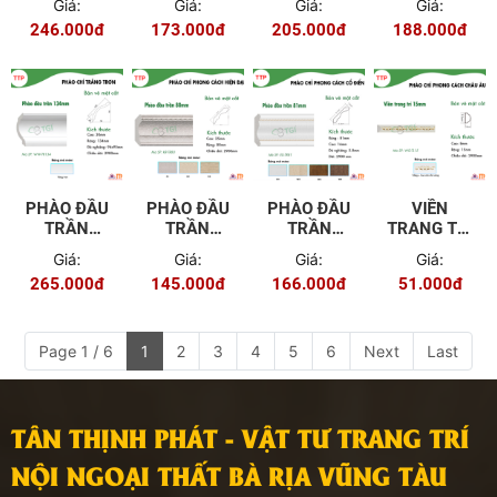
Giá:
Giá:
Giá:
Giá:
WG-TR120
KR-TR100
TR101
TR91
246.000đ
173.000đ
205.000đ
188.000đ
PHÀO ĐẦU
PHÀO ĐẦU
PHÀO ĐẦU
VIỀN
TRẦN
TRẦN
TRẦN
TRANG TRÍ
134MM
80MM KR-
81MM EU-
15MM WG-
Giá:
Giá:
Giá:
Giá:
WW-TR134
TR80
TR81
TL15
265.000đ
145.000đ
166.000đ
51.000đ
Page 1 / 6
1
2
3
4
5
6
Next
Last
TÂN THỊNH PHÁT - VẬT TƯ TRANG TRÍ
NỘI NGOẠI THẤT BÀ RỊA VŨNG TÀU