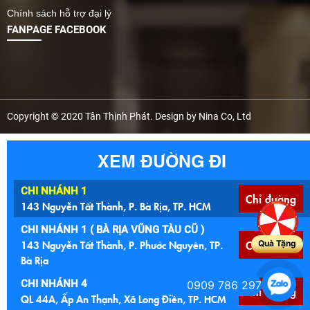
Chính sách hỗ trợ đại lý
FANPAGE FACEBOOK
Copyright © 2020 Tân Thịnh Phát. Design by Nina Co, Ltd
XEM ĐƯỜNG ĐI
CHI NHÁNH 1
Chỉ đường
143 Nguyễn Tất Thành, P. Bà Rịa, TP. HCM
CHI NHÁNH 1 ( BÀ RỊA VŨNG TÀU CŨ )
143 Nguyễn Tất Thành, P. Phước Nguyên, TP.
Chỉ đường
Quà Tặng
Bà Rịa
CHI NHÁNH 4
0909 786 297
Chỉ đường
QL 44A, Ấp An Thạnh, Xã Long Điền, TP. HCM