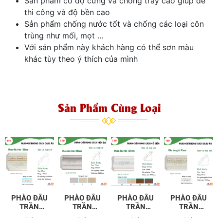
Sản phẩm có độ cứng và chống trầy cao giúp dễ
thi công và độ bền cao
Sản phẩm chống nước tốt và chống các loại côn
trùng như mối, mọt …
Với sản phẩm này khách hàng có thể sơn màu
khác tùy theo ý thích của mình
Sản Phẩm Cùng Loại
PHÀO ĐẦU
PHÀO ĐẦU
PHÀO ĐẦU
PHÀO ĐẦU
TRẦN
TRẦN
TRẦN
TRẦN
120MM
100MM
80MM EU-
91MM WG-