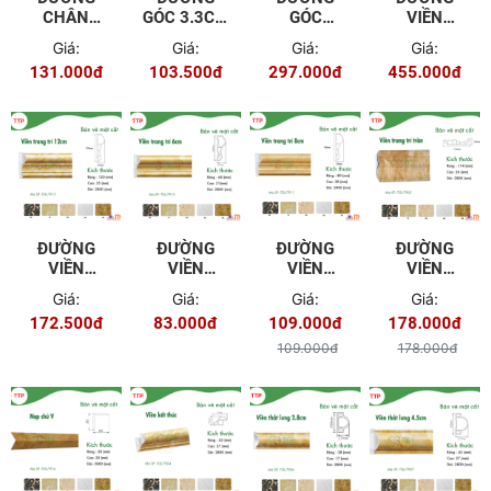
CHÂN
GÓC 3.3CM
GÓC
VIỀN
TƯỜNG 12
TGL - 6901
TRONG
TRANG TRÍ
Giá:
Giá:
Giá:
Giá:
CM TGL -
7.5CM TGL
15CM TGL
131.000đ
103.500đ
297.000đ
455.000đ
7915
- 6902
- 6909
ĐƯỜNG
ĐƯỜNG
ĐƯỜNG
ĐƯỜNG
VIỀN
VIỀN
VIỀN
VIỀN
TRANG TRÍ
TRANG TRÍ
TRANG TRÍ
TRANG TRÍ
Giá:
Giá:
Giá:
Giá:
12CM TGL
6CM TGL -
8CM TGL -
TRẦN
172.500đ
83.000đ
109.000đ
178.000đ
- 7912
7910
7911
11.2CM
TGL - 7905
109.000đ
178.000đ