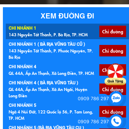
XEM ĐƯỜNG ĐI
CHI NHÁNH 1
Chỉ đường
143 Nguyễn Tất Thành, P. Bà Rịa, TP. HCM
CHI NHÁNH 1 ( BÀ RỊA VŨNG TÀU CŨ )
143 Nguyễn Tất Thành, P. Phước Nguyên, TP.
Chỉ đường
Bà Rịa
CHI NHÁNH 4
Chỉ đường
QL 44A, Ấp An Thạnh, Xã Long Điền, TP. HCM
Quà Tặng
CHI NHÁNH 4 ( BÀ RỊA VŨNG TÀU )
QL 44A, Ấp An Thạnh, Xã An Ngãi, Huyện
Chỉ đường
Long Điền
0909 786 297
CHI NHÁNH 5
Ngã 4 Núi Đất, 122 Quốc lộ 56, P. Tam Long,
Chỉ đường
TP. HCM
0909 786 297
CHI NHÁNH 5 (BÀ RỊA VŨNG TÀU CŨ )