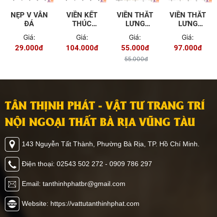
NẸP V VÂN
VIỀN KẾT
VIỀN THẮT
VIỀN THẮT
ĐÁ
THÚC
LƯNG
LƯNG
4.5CM TGL
2.8CM TGL
4.5CM TGL
Giá:
Giá:
Giá:
Giá:
7904
- 7906
- 7907
29.000đ
104.000đ
55.000đ
97.000đ
55.000đ
TÂN THỊNH PHÁT - VẬT TƯ TRANG TRÍ
NỘI NGOẠI THẤT BÀ RỊA VŨNG TÀU
143 Nguyễn Tất Thành, Phường Bà Rịa, TP. Hồ Chí Minh.
Điện thoại: 02543 502 272 - 0909 786 297
Email: tanthinhphatbr@gmail.com
Website: https://vattutanthinhphat.com