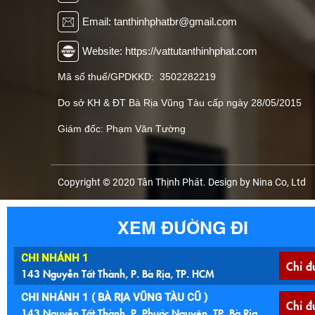
Email: tanthinhphatbr@gmail.com
Website: https://vattutanthinhphat.com
Mã số thuế/GPDKKD: 3502282219
Do sở KH & ĐT Bà Rịa Vũng Tàu cấp ngày 28/05/2015
Giám đốc: Phạm Văn Tường
Copyright © 2020 Tân Thịnh Phát. Design by Nina Co, Ltd
XEM ĐƯỜNG ĐI
CHI NHÁNH 1
Chỉ đ
143 Nguyễn Tất Thành, P. Bà Rịa, TP. HCM
CHI NHÁNH 1 ( BÀ RỊA VŨNG TÀU CŨ )
Chỉ đ
143 Nguyễn Tất Thành, P. Phước Nguyên, TP. Bà Rịa