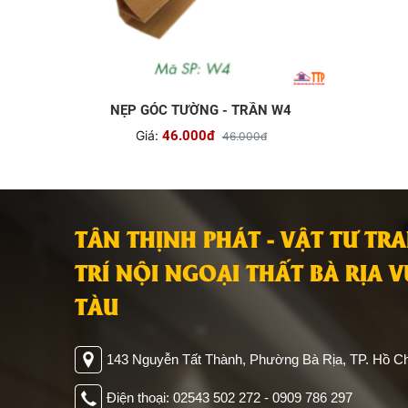
NẸP GÓC TƯỜNG - TRẦN W4
Giá:
46.000đ
46.000đ
TÂN THỊNH PHÁT - VẬT TƯ TR
TRÍ NỘI NGOẠI THẤT BÀ RỊA 
TÀU
143 Nguyễn Tất Thành, Phường Bà Rịa, TP. Hồ Ch
Điện thoại: 02543 502 272 - 0909 786 297