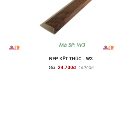
NẸP KẾT THÚC - W3
Giá:
24.700đ
24.700đ