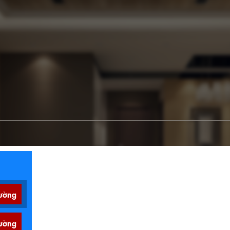
ường
ường