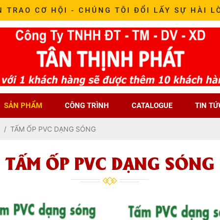
N TRAO CƠ HỘI - CHÚNG TÔI ĐỔI LẤY SỰ HÀI L
SẢN PHẨM
CÔNG TRÌNH
CATALOGUE
TIN TỨ
TẤM ỐP PVC DẠNG SÓNG
TẤM ỐP PVC DẠNG SÓNG