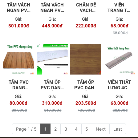
TẤM VÁCH
TẤM VÁCH
CHÂN ĐẾ
VIỀN
NGĂN PVC
NGĂN PVC
VÁCH
TRANG TRÍ
3300MM
2950MM
NGĂN PVC
3.5CM
Giá:
Giá:
Giá:
Giá:
TGW -
501.000đ
448.000đ
222.000đ
68.000đ
6801
68.000đ
TẤM PVC
TẤM ỐP
TẤM ỐP
VIỀN THẮT
DẠNG
PVC DẠNG
PVC DẠNG
LƯNG 4CM
SÓNG W -
PHẲNG
PHẲNG
TGW -
Giá:
Giá:
Giá:
Giá:
7901
600MM
400MM
6802
80.000đ
310.000đ
203.500đ
68.000đ
MÀU TGW -
MÀU TGW -
8601
804
80.000đ
310.000đ
138.000đ
68.000đ
Page 1 / 5
1
2
3
4
5
Next
Last