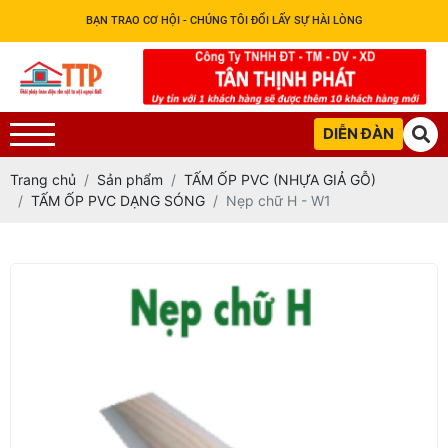
BẠN TRAO CƠ HỘI - CHÚNG TÔI ĐỔI LẤY SỰ HÀI LÒNG
DIỄN ĐÀN
Trang chủ
Sản phẩm
TẤM ỐP PVC (NHỰA GIẢ GỖ)
TẤM ỐP PVC DẠNG SÓNG
Nẹp chữ H - W1