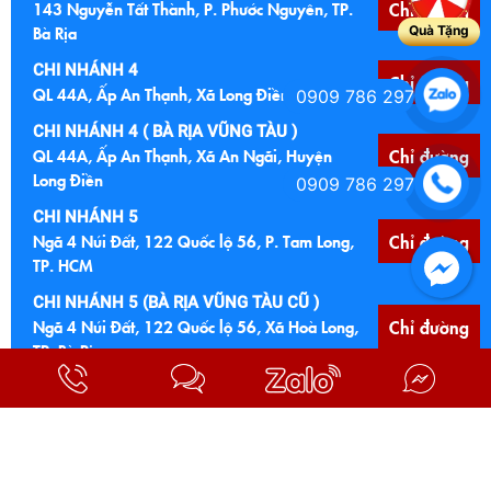
143 Nguyễn Tất Thành, P. Phước Nguyên, TP.
Chỉ đường
Bà Rịa
Quà Tặng
CHI NHÁNH 4
Chỉ đường
QL 44A, Ấp An Thạnh, Xã Long Điền, TP. HCM
0909 786 297
CHI NHÁNH 4 ( BÀ RỊA VŨNG TÀU )
QL 44A, Ấp An Thạnh, Xã An Ngãi, Huyện
Chỉ đường
Long Điền
0909 786 297
CHI NHÁNH 5
Ngã 4 Núi Đất, 122 Quốc lộ 56, P. Tam Long,
Chỉ đường
TP. HCM
CHI NHÁNH 5 (BÀ RỊA VŨNG TÀU CŨ )
Ngã 4 Núi Đất, 122 Quốc lộ 56, Xã Hoà Long,
Chỉ đường
TP. Bà Rịa
CHI NHÁNH 6
Chỉ đường
Cầu Đất Đỏ, Quốc lộ 55, Xã Đất Đỏ, TP. HCM
CHI NHÁNH 6 (BÀ RỊA VŨNG TÀU CŨ)
Cầu Đất Đỏ, Quốc lộ 55, TT Đất Đỏ, Bà Ria
Chỉ đường