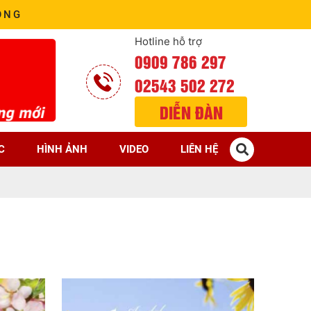
ÒNG
Hotline hỗ trợ
0909 786 297
02543 502 272
DIỄN ĐÀN
C
HÌNH ẢNH
VIDEO
LIÊN HỆ