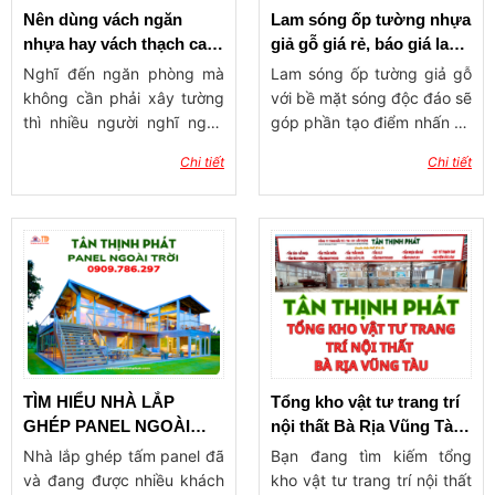
Nên dùng vách ngăn
Lam sóng ốp tường nhựa
nhựa hay vách thạch cao
giả gỗ giá rẻ, báo giá lam
ngăn phòng?
ốp tường, trần
Nghĩ đến ngăn phòng mà
Lam sóng ốp tường giả gỗ
không cần phải xây tường
với bề mặt sóng độc đáo sẽ
thì nhiều người nghĩ ngay
góp phần tạo điểm nhấn ấn
đến 2 dòng vật liệu phổ
tượng cho công trình xây
Chi tiết
Chi tiết
biến hiện nay đó là vách
dựng. Sản phẩm có tính
ngăn nhựa và vách thạch
ứng dụng rộng rãi, được
cao. Vậy nên dùng vách
dùng trong trang trí ốp
ngăn nhựa hay vách thạch
tường, ốp trần với ưu điểm
cao ngăn phòng? Hãy cùng
độ bền cao, khả năng
vật tư Tân Thịnh Phát tham
chống chịu thời tiết tốt,
khảo qua bài viết dưới đây
mang đến không gian sống
để tìm ra giải pháp làm
tinh tế, hiện đại và đẳng
vách ngăn phòng phù hợp
cấp.
nhẩt cho ngôi nhà của
TÌM HIỂU NHÀ LẮP
Tổng kho vật tư trang trí
mình nhé!
GHÉP PANEL NGOÀI
nội thất Bà Rịa Vũng Tàu
TRỜI
– Uy tín, đa dạng, giá tận
Nhà lắp ghép tấm panel đã
Bạn đang tìm kiếm tổng
gốc
và đang được nhiều khách
kho vật tư trang trí nội thất