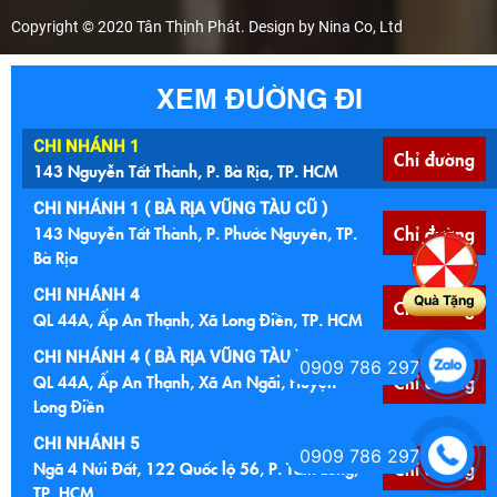
Copyright © 2020 Tân Thịnh Phát. Design by Nina Co, Ltd
XEM ĐƯỜNG ĐI
CHI NHÁNH 1
Chỉ đường
143 Nguyễn Tất Thành, P. Bà Rịa, TP. HCM
CHI NHÁNH 1 ( BÀ RỊA VŨNG TÀU CŨ )
143 Nguyễn Tất Thành, P. Phước Nguyên, TP.
Chỉ đường
Bà Rịa
CHI NHÁNH 4
Quà Tặng
Chỉ đường
QL 44A, Ấp An Thạnh, Xã Long Điền, TP. HCM
CHI NHÁNH 4 ( BÀ RỊA VŨNG TÀU )
0909 786 297
QL 44A, Ấp An Thạnh, Xã An Ngãi, Huyện
Chỉ đường
Long Điền
CHI NHÁNH 5
0909 786 297
Ngã 4 Núi Đất, 122 Quốc lộ 56, P. Tam Long,
Chỉ đường
TP. HCM