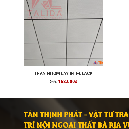
TRẦN NHÔM LAY IN T-BLACK
Giá:
162.800đ
TÂN THỊNH PHÁT - VẬT TƯ TR
TRÍ NỘI NGOẠI THẤT BÀ RỊA 