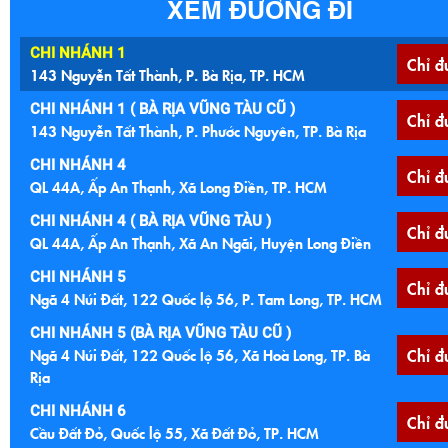
XEM ĐƯỜNG ĐI
CHI NHÁNH 1
Chỉ đ
143 Nguyễn Tất Thành, P. Bà Rịa, TP. HCM
CHI NHÁNH 1 ( BÀ RỊA VŨNG TÀU CŨ )
Chỉ đ
143 Nguyễn Tất Thành, P. Phước Nguyên, TP. Bà Rịa
CHI NHÁNH 4
Chỉ đ
QL 44A, Ấp An Thạnh, Xã Long Điền, TP. HCM
CHI NHÁNH 4 ( BÀ RỊA VŨNG TÀU )
Chỉ đ
QL 44A, Ấp An Thạnh, Xã An Ngãi, Huyện Long Điền
CHI NHÁNH 5
Chỉ đ
Ngã 4 Núi Đất, 122 Quốc lộ 56, P. Tam Long, TP. HCM
CHI NHÁNH 5 (BÀ RỊA VŨNG TÀU CŨ )
Ngã 4 Núi Đất, 122 Quốc lộ 56, Xã Hoà Long, TP. Bà
Chỉ đ
Rịa
CHI NHÁNH 6
Chỉ đ
Cầu Đất Đỏ, Quốc lộ 55, Xã Đất Đỏ, TP. HCM