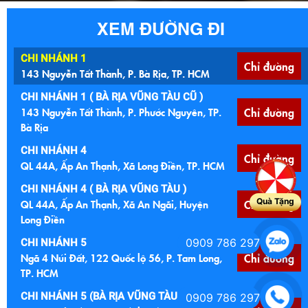
XEM ĐƯỜNG ĐI
CHI NHÁNH 1
Chỉ đường
143 Nguyễn Tất Thành, P. Bà Rịa, TP. HCM
CHI NHÁNH 1 ( BÀ RỊA VŨNG TÀU CŨ )
143 Nguyễn Tất Thành, P. Phước Nguyên, TP.
Chỉ đường
Bà Rịa
CHI NHÁNH 4
Chỉ đường
QL 44A, Ấp An Thạnh, Xã Long Điền, TP. HCM
CHI NHÁNH 4 ( BÀ RỊA VŨNG TÀU )
Quà Tặng
QL 44A, Ấp An Thạnh, Xã An Ngãi, Huyện
Chỉ đường
Long Điền
0909 786 297
CHI NHÁNH 5
Ngã 4 Núi Đất, 122 Quốc lộ 56, P. Tam Long,
Chỉ đường
TP. HCM
CHI NHÁNH 5 (BÀ RỊA VŨNG TÀU CŨ )
0909 786 297