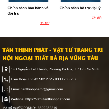
Chính sách bảo hành và
Chính sách hỗ trợ đại lý
đổi trả
Chi tiết
Chi tiết
TÂN THỊNH PHÁT - VẬT TƯ TRANG TRÍ
NỘI NGOẠI THẤT BÀ RỊA VŨNG TÀU
143 Nguyễn Tất Thành, Phường Bà Rịa, TP. Hồ Chí Minh.
Điện thoại: 02543 502 272 - 0909 786 297
Email: tanthinhphatbr@gmail.com
Website: https://vattutanthinhphat.com
Mã số thuế/GPDKKD: 3502282219