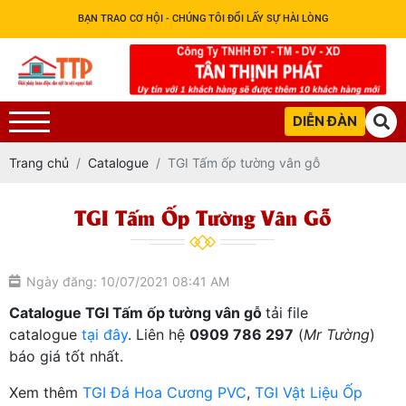
BẠN TRAO CƠ HỘI - CHÚNG TÔI ĐỔI LẤY SỰ HÀI LÒNG
DIỄN ĐÀN
Trang chủ
Catalogue
TGI Tấm ốp tường vân gỗ
TGI Tấm Ốp Tường Vân Gỗ
Ngày đăng: 10/07/2021 08:41 AM
Catalogue TGI Tấm ốp tường vân gỗ
tải file
catalogue
tại đây
. Liên hệ
0909 786 297
(
Mr Tường
)
báo giá tốt nhất.
Xem thêm
TGI Đá Hoa Cương PVC
,
TGI Vật Liệu Ốp