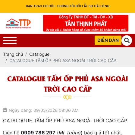
BẠN TRAO CƠ HỘI - CHÚNG TÔI ĐỔI LẤY SỰ HÀI LÒNG
DIỄN ĐÀN
Trang chủ
Catalogue
CATALOGUE TẤM ỐP PHỦ ASA NGOÀI TRỜI CAO CẤP
CATALOGUE TẤM ỐP PHỦ ASA NGOÀI
TRỜI CAO CẤP
Ngày đăng: 09/05/2026 08:00 AM
CATALOGUE TẤM ỐP PHỦ ASA NGOÀI TRỜI CAO CẤP
Liên hệ
0909 786 297
(
Mr Tường
) báo giá tốt nhất.