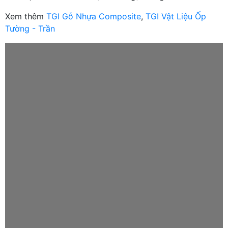
Xem thêm
TGI Gỗ Nhựa Composite
,
TGI Vật Liệu Ốp
Tường - Trần