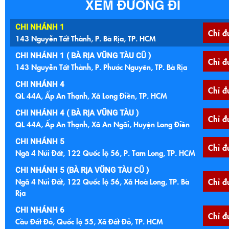
XEM ĐƯỜNG ĐI
CHI NHÁNH 1
Chỉ đ
143 Nguyễn Tất Thành, P. Bà Rịa, TP. HCM
CHI NHÁNH 1 ( BÀ RỊA VŨNG TÀU CŨ )
Chỉ đ
143 Nguyễn Tất Thành, P. Phước Nguyên, TP. Bà Rịa
CHI NHÁNH 4
Chỉ đ
QL 44A, Ấp An Thạnh, Xã Long Điền, TP. HCM
CHI NHÁNH 4 ( BÀ RỊA VŨNG TÀU )
Chỉ đ
QL 44A, Ấp An Thạnh, Xã An Ngãi, Huyện Long Điền
CHI NHÁNH 5
Chỉ đ
Ngã 4 Núi Đất, 122 Quốc lộ 56, P. Tam Long, TP. HCM
CHI NHÁNH 5 (BÀ RỊA VŨNG TÀU CŨ )
Ngã 4 Núi Đất, 122 Quốc lộ 56, Xã Hoà Long, TP. Bà
Chỉ đ
Rịa
CHI NHÁNH 6
Chỉ đ
Cầu Đất Đỏ, Quốc lộ 55, Xã Đất Đỏ, TP. HCM