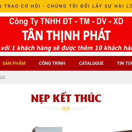
N TRAO CƠ HỘI - CHÚNG TÔI ĐỔI LẤY SỰ HÀI L
SẢN PHẨM
CÔNG TRÌNH
CATALOGUE
TIN TỨ
HÚC
NẸP KẾT THÚC