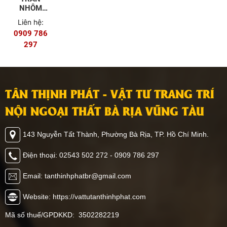
NHÔM
TALIDA U-
Liên hệ:
SHAPED
0909 786
297
TÂN THỊNH PHÁT - VẬT TƯ TRANG TRÍ
NỘI NGOẠI THẤT BÀ RỊA VŨNG TÀU
143 Nguyễn Tất Thành, Phường Bà Rịa, TP. Hồ Chí Minh.
Điện thoại: 02543 502 272 - 0909 786 297
Email: tanthinhphatbr@gmail.com
Website: https://vattutanthinhphat.com
Mã số thuế/GPDKKD: 3502282219