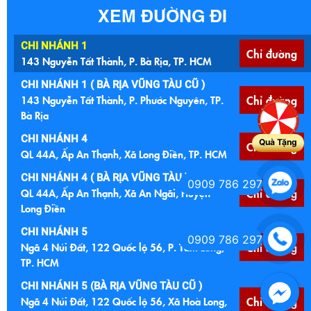
XEM ĐƯỜNG ĐI
CHI NHÁNH 1
Chỉ đường
143 Nguyễn Tất Thành, P. Bà Rịa, TP. HCM
CHI NHÁNH 1 ( BÀ RỊA VŨNG TÀU CŨ )
143 Nguyễn Tất Thành, P. Phước Nguyên, TP.
Chỉ đường
Bà Rịa
CHI NHÁNH 4
Quà Tặng
Chỉ đường
QL 44A, Ấp An Thạnh, Xã Long Điền, TP. HCM
CHI NHÁNH 4 ( BÀ RỊA VŨNG TÀU )
0909 786 297
QL 44A, Ấp An Thạnh, Xã An Ngãi, Huyện
Chỉ đường
Long Điền
CHI NHÁNH 5
0909 786 297
Ngã 4 Núi Đất, 122 Quốc lộ 56, P. Tam Long,
Chỉ đường
TP. HCM
CHI NHÁNH 5 (BÀ RỊA VŨNG TÀU CŨ )
Ngã 4 Núi Đất, 122 Quốc lộ 56, Xã Hoà Long,
Chỉ đường