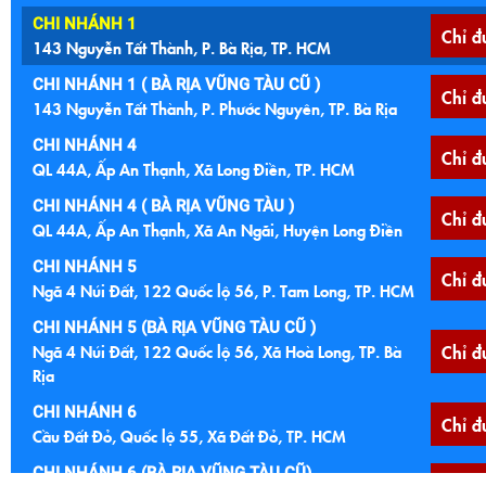
CHI NHÁNH 1
Chỉ đ
143 Nguyễn Tất Thành, P. Bà Rịa, TP. HCM
CHI NHÁNH 1 ( BÀ RỊA VŨNG TÀU CŨ )
Chỉ đ
143 Nguyễn Tất Thành, P. Phước Nguyên, TP. Bà Rịa
CHI NHÁNH 4
Chỉ đ
QL 44A, Ấp An Thạnh, Xã Long Điền, TP. HCM
CHI NHÁNH 4 ( BÀ RỊA VŨNG TÀU )
Chỉ đ
QL 44A, Ấp An Thạnh, Xã An Ngãi, Huyện Long Điền
CHI NHÁNH 5
Chỉ đ
Ngã 4 Núi Đất, 122 Quốc lộ 56, P. Tam Long, TP. HCM
CHI NHÁNH 5 (BÀ RỊA VŨNG TÀU CŨ )
Ngã 4 Núi Đất, 122 Quốc lộ 56, Xã Hoà Long, TP. Bà
Chỉ đ
Rịa
CHI NHÁNH 6
Chỉ đ
Cầu Đất Đỏ, Quốc lộ 55, Xã Đất Đỏ, TP. HCM
CHI NHÁNH 6 (BÀ RỊA VŨNG TÀU CŨ)
Chỉ đ