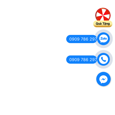
Quà Tặng
0909 786 297
0909 786 297