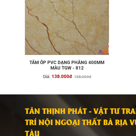
TẤM ỐP PVC DẠNG PHẲNG 400MM
MÀU TGW - 812
Giá:
138.000đ
138.000đ
TÂN THỊNH PHÁT - VẬT TƯ TR
TRÍ NỘI NGOẠI THẤT BÀ RỊA 
TÀU