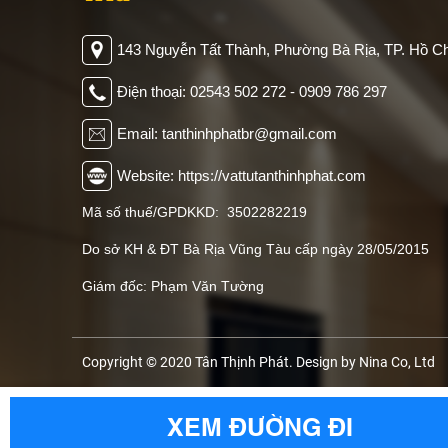
143 Nguyễn Tất Thành, Phường Bà Rịa, TP. Hồ Ch
Điện thoại: 02543 502 272 - 0909 786 297
Email: tanthinhphatbr@gmail.com
Website: https://vattutanthinhphat.com
Mã số thuế/GPDKKD: 3502282219
Do sở KH & ĐT Bà Rịa Vũng Tàu cấp ngày 28/05/2015
Giám đốc: Phạm Văn Tường
Copyright © 2020 Tân Thịnh Phát. Design by Nina Co, Ltd
XEM ĐƯỜNG ĐI