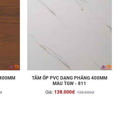
 400MM
TẤM ỐP PVC DẠNG PHẲNG 400MM
MÀU TGW - 811
Giá:
138.000đ
đ
138.000đ