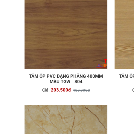
TẤM ỐP PVC DẠNG PHẲNG 400MM
TẤM Ố
MÀU TGW - 804
Giá:
203.500đ
138.000đ