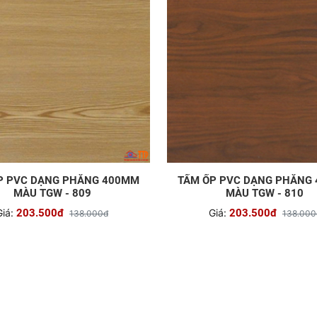
P PVC DẠNG PHẲNG 400MM
TẤM ỐP PVC DẠNG PHẲNG
MÀU TGW - 809
MÀU TGW - 810
Giá:
203.500đ
Giá:
203.500đ
138.000đ
138.000