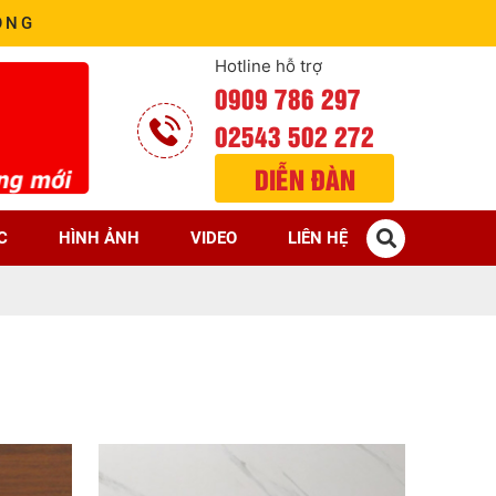
ÒNG
Hotline hỗ trợ
0909 786 297
02543 502 272
DIỄN ĐÀN
C
HÌNH ẢNH
VIDEO
LIÊN HỆ