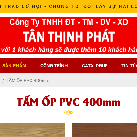
N TRAO CƠ HỘI - CHÚNG TÔI ĐỔI LẤY SỰ HÀI L
SẢN PHẨM
CÔNG TRÌNH
CATALOGUE
TIN TỨ
TẤM ỐP PVC 400mm
TẤM ỐP PVC 400mm