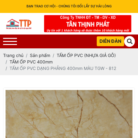
BẠN TRAO CƠ HỘI - CHÚNG TÔI ĐỔI LẤY SỰ HÀI LÒNG
DIỄN ĐÀN
Trang chủ
Sản phẩm
TẤM ỐP PVC (NHỰA GIẢ GỖ)
TẤM ỐP PVC 400mm
TẤM ỐP PVC DẠNG PHẲNG 400mm MÀU TGW - 812