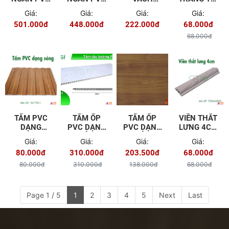
3300MM
2950MM
NGĂN PVC
3.5CM
Giá:
Giá:
Giá:
Giá:
TGW -
501.000đ
448.000đ
222.000đ
68.000đ
6801
68.000đ
TẤM PVC
TẤM ỐP
TẤM ỐP
VIỀN THẮT
DẠNG
PVC DẠNG
PVC DẠNG
LƯNG 4CM
SÓNG W -
PHẲNG
PHẲNG
TGW -
Giá:
Giá:
Giá:
Giá:
7901
600MM
400MM
6802
80.000đ
310.000đ
203.500đ
68.000đ
MÀU TGW -
MÀU TGW -
8601
804
80.000đ
310.000đ
138.000đ
68.000đ
Page 1 / 5
1
2
3
4
5
Next
Last