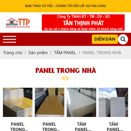
BẠN TRAO CƠ HỘI - CHÚNG TÔI ĐỔI LẤY SỰ HÀI LÒNG
DIỄN ĐÀN
Trang chủ
Sản phẩm
TẤM PANEL
PANEL TRONG NHÀ
PANEL TRONG NHÀ
PANEL
PANEL
TẤM
TẤM
TRONG
TRONG
PANEL
PANEL