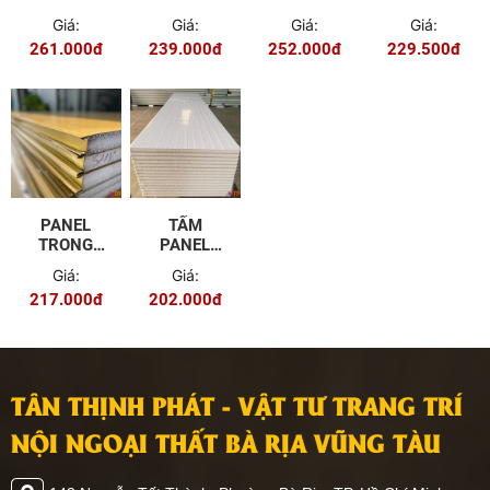
NHÀ MÀU
NHÀ MÀU
TRONG
TRONG
Giá:
Giá:
Giá:
Giá:
VÂN GỖ
VÂN GỖ
NHÀ LÀM
NHÀ LÀM
261.000đ
239.000đ
252.000đ
229.500đ
100MM
75MM
TRẦN/VÁCH
TRẦN/VÁCH
DÀY
DÀY 75MM
100MM
PANEL
TẤM
TRONG
PANEL
NHÀ MÀU
TRONG
Giá:
Giá:
VÂN GỖ
NHÀ LÀM
217.000đ
202.000đ
50MM
TRẦN/VÁCH
DÀY 50MM
TÂN THỊNH PHÁT - VẬT TƯ TRANG TRÍ
NỘI NGOẠI THẤT BÀ RỊA VŨNG TÀU