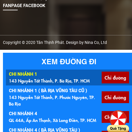
FANPAGE FACEBOOK
Copyright © 2020 Tân Thịnh Phát. Design by Nina Co, Ltd
XEM ĐƯỜNG ĐI
CHI NHÁNH 1
Chỉ đường
143 Nguyễn Tất Thành, P. Bà Rịa, TP. HCM
CHI NHÁNH 1 ( BÀ RỊA VŨNG TÀU CŨ )
143 Nguyễn Tất Thành, P. Phước Nguyên, TP.
Chỉ đường
Bà Rịa
CHI NHÁNH 4
Chỉ đường
QL 44A, Ấp An Thạnh, Xã Long Điền, TP. HCM
Quà Tặng
CHI NHÁNH 4 ( BÀ RỊA VŨNG TÀU )