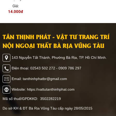
GIẢ GỖ
Giá:
LION
14.000đ
FLOOR
TÂN THỊNH PHÁT - VẬT TƯ TRANG TRÍ
NỘI NGOẠI THẤT BÀ RỊA VŨNG TÀU
143 Nguyễn Tất Thành, Phường Bà Rịa, TP. Hồ Chí Minh.
Điện thoại: 02543 502 272 - 0909 786 297
Email: tanthinhphatbr@gmail.com
Website: https://vattutanthinhphat.com
Mã số thuế/GPDKKD: 3502282219
Do sở KH & ĐT Bà Rịa Vũng Tàu cấp ngày 28/05/2015