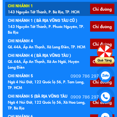
CHI NHÁNH 1
Chỉ đường
143 Nguyễn Tất Thành, P. Bà Rịa, TP. HCM
CHI NHÁNH 1 ( BÀ RỊA VŨNG TÀU CŨ )
143 Nguyễn Tất Thành, P. Phước Nguyên, TP.
Chỉ đường
Bà Rịa
CHI NHÁNH 4
Chỉ đường
QL 44A, Ấp An Thạnh, Xã Long Điền, TP. HCM
CHI NHÁNH 4 ( BÀ RỊA VŨNG TÀU )
Quà Tặng
QL 44A, Ấp An Thạnh, Xã An Ngãi, Huyện
Chỉ đường
Long Điền
0909 786 297
CHI NHÁNH 5
Ngã 4 Núi Đất, 122 Quốc lộ 56, P. Tam Long,
Chỉ đường
TP. HCM
CHI NHÁNH 5 (BÀ RỊA VŨNG TÀU CŨ )
0909 786 297
Ngã 4 Núi Đất, 122 Quốc lộ 56, Xã Hoà Long,
Chỉ đường
TP. Bà Rịa
CHI NHÁNH 6