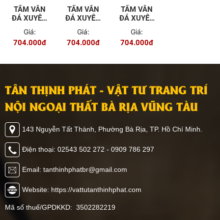
TẤM VÂN
TẤM VÂN
TẤM VÂN
ĐÁ XUYÊN
ĐÁ XUYÊN
ĐÁ XUYÊN
SÁNG TGT
SÁNG TGT
SÁNG TGT
Giá:
Giá:
Giá:
- 614
- 615
- 616
704.000đ
704.000đ
704.000đ
TÂN THỊNH PHÁT - VẬT TƯ TRANG TRÍ
NỘI NGOẠI THẤT BÀ RỊA VŨNG TÀU
143 Nguyễn Tất Thành, Phường Bà Rịa, TP. Hồ Chí Minh.
Điện thoại: 02543 502 272 - 0909 786 297
Email: tanthinhphatbr@gmail.com
Website: https://vattutanthinhphat.com
Mã số thuế/GPDKKD: 3502282219