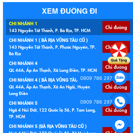
XEM ĐƯỜNG ĐI
CHI NHÁNH 1
Chỉ đường
143 Nguyễn Tất Thành, P. Bà Rịa, TP. HCM
CHI NHÁNH 1 ( BÀ RỊA VŨNG TÀU CŨ )
143 Nguyễn Tất Thành, P. Phước Nguyên, TP.
Chỉ đường
Bà Rịa
Quà Tặng
CHI NHÁNH 4
Chỉ đường
QL 44A, Ấp An Thạnh, Xã Long Điền, TP. HCM
0909 786 297
CHI NHÁNH 4 ( BÀ RỊA VŨNG TÀU )
QL 44A, Ấp An Thạnh, Xã An Ngãi, Huyện
Chỉ đường
Long Điền
0909 786 297
CHI NHÁNH 5
Ngã 4 Núi Đất, 122 Quốc lộ 56, P. Tam Long,
Chỉ đường
TP. HCM
CHI NHÁNH 5 (BÀ RỊA VŨNG TÀU CŨ )
Ngã 4 Núi Đất, 122 Quốc lộ 56, Xã Hoà Long,