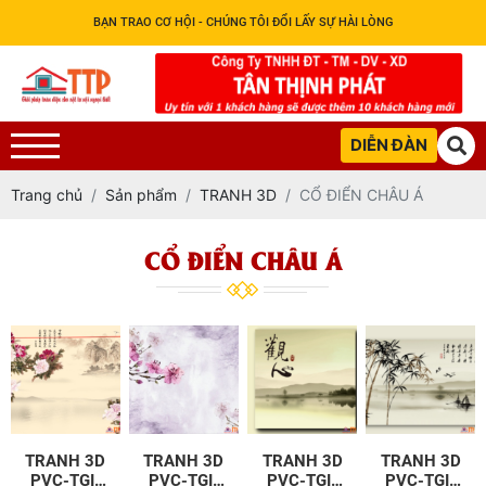
BẠN TRAO CƠ HỘI - CHÚNG TÔI ĐỔI LẤY SỰ HÀI LÒNG
DIỄN ĐÀN
Trang chủ
Sản phẩm
TRANH 3D
CỔ ĐIỂN CHÂU Á
CỔ ĐIỂN CHÂU Á
TRANH 3D
TRANH 3D
TRANH 3D
TRANH 3D
PVC-TGI-
PVC-TGI-
PVC-TGI-
PVC-TGI-