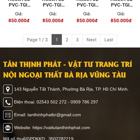
PVC-TGI-
PVC-TGI-
PVC-TGI-
PVC-TGI-
ZS-P017
ZS-P018
ZS-P019
ZS-P020
Giá:
Giá:
Giá:
Giá:
850.000đ
850.000đ
850.000đ
850.000đ
Page 1 / 3
1
2
3
Next
Last
TÂN THỊNH PHÁT - VẬT TƯ TRANG TRÍ
NỘI NGOẠI THẤT BÀ RỊA VŨNG TÀU
143 Nguyễn Tất Thành, Phường Bà Rịa, TP. Hồ Chí Minh.
Điện thoại: 02543 502 272 - 0909 786 297
Email: tanthinhphatbr@gmail.com
Website: https://vattutanthinhphat.com
Mã số thuế/GPDKKD: 3502282219