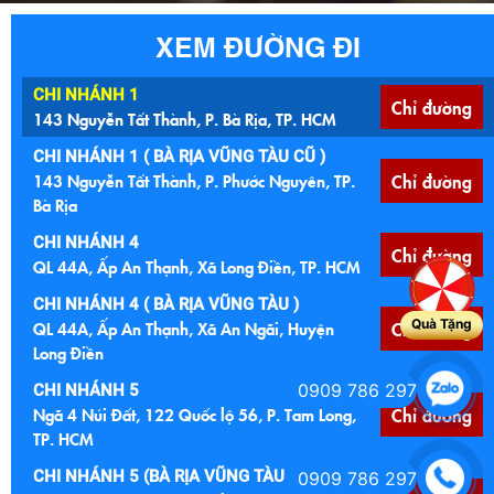
XEM ĐƯỜNG ĐI
CHI NHÁNH 1
Chỉ đường
143 Nguyễn Tất Thành, P. Bà Rịa, TP. HCM
CHI NHÁNH 1 ( BÀ RỊA VŨNG TÀU CŨ )
143 Nguyễn Tất Thành, P. Phước Nguyên, TP.
Chỉ đường
Bà Rịa
CHI NHÁNH 4
Chỉ đường
QL 44A, Ấp An Thạnh, Xã Long Điền, TP. HCM
CHI NHÁNH 4 ( BÀ RỊA VŨNG TÀU )
Quà Tặng
QL 44A, Ấp An Thạnh, Xã An Ngãi, Huyện
Chỉ đường
Long Điền
0909 786 297
CHI NHÁNH 5
Ngã 4 Núi Đất, 122 Quốc lộ 56, P. Tam Long,
Chỉ đường
TP. HCM
CHI NHÁNH 5 (BÀ RỊA VŨNG TÀU CŨ )
0909 786 297