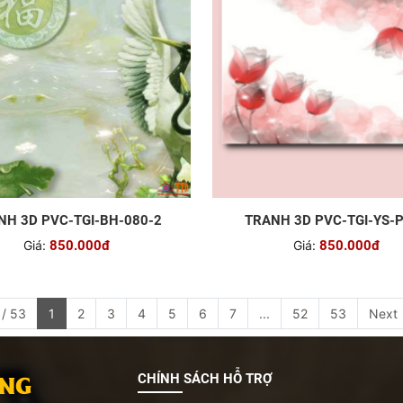
NH 3D PVC-TGI-BH-080-2
TRANH 3D PVC-TGI-YS-
Giá:
850.000đ
Giá:
850.000đ
 / 53
1
2
3
4
5
6
7
...
52
53
Next
ANG
CHÍNH SÁCH HỖ TRỢ