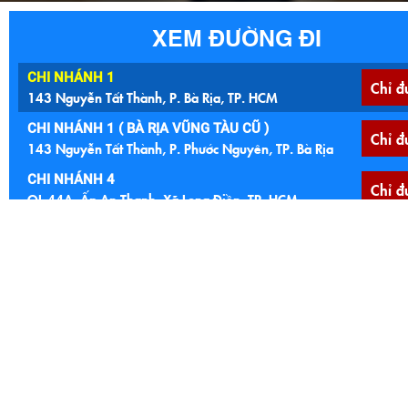
XEM ĐƯỜNG ĐI
CHI NHÁNH 1
Chỉ đ
143 Nguyễn Tất Thành, P. Bà Rịa, TP. HCM
CHI NHÁNH 1 ( BÀ RỊA VŨNG TÀU CŨ )
Chỉ đ
143 Nguyễn Tất Thành, P. Phước Nguyên, TP. Bà Rịa
CHI NHÁNH 4
Chỉ đ
QL 44A, Ấp An Thạnh, Xã Long Điền, TP. HCM
CHI NHÁNH 4 ( BÀ RỊA VŨNG TÀU )
Chỉ đ
QL 44A, Ấp An Thạnh, Xã An Ngãi, Huyện Long Điền
CHI NHÁNH 5
Chỉ đ
Ngã 4 Núi Đất, 122 Quốc lộ 56, P. Tam Long, TP. HCM
CHI NHÁNH 5 (BÀ RỊA VŨNG TÀU CŨ )
Ngã 4 Núi Đất, 122 Quốc lộ 56, Xã Hoà Long, TP. Bà
Chỉ đ
Rịa
CHI NHÁNH 6