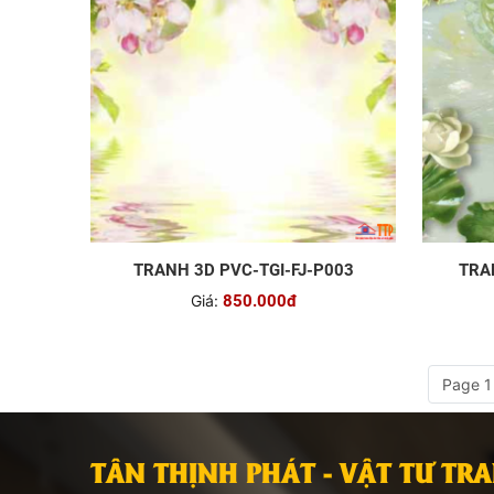
TRANH 3D PVC-TGI-FJ-P003
TRA
Giá:
850.000đ
Page 1
TÂN THỊNH PHÁT - VẬT TƯ TR