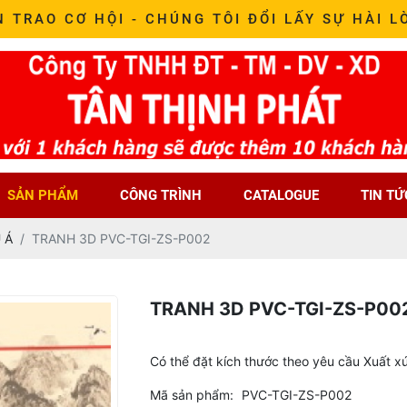
N TRAO CƠ HỘI - CHÚNG TÔI ĐỔI LẤY SỰ HÀI L
SẢN PHẨM
CÔNG TRÌNH
CATALOGUE
TIN TỨ
 Á
TRANH 3D PVC-TGI-ZS-P002
TRANH 3D PVC-TGI-ZS-P00
Có thể đặt kích thước theo yêu cầu Xuất x
Mã sản phẩm:
PVC-TGI-ZS-P002