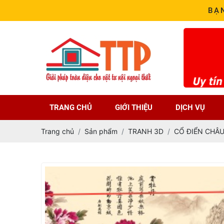
BẠ
TRANG CHỦ
GIỚI THIỆU
DỊCH VỤ
Trang chủ
Sản phẩm
TRANH 3D
CỔ ĐIỂN CHÂU