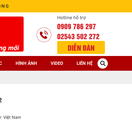
ÒNG
Hotline hỗ trợ
0909 786 297
02543 502 272
DIỄN ĐÀN
C
HÌNH ẢNH
VIDEO
LIÊN HỆ
2
ứ: Việt Nam