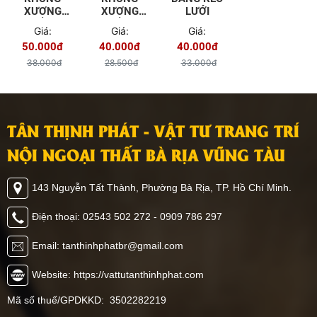
XƯƠNG
XƯƠNG
LƯỚI
TRẦN
TRẦN
Giá:
Giá:
Giá:
CHÌM VĨNH
CHÌM
50.000đ
40.000đ
40.000đ
TƯỜNG
PROMETAL
38.000đ
28.500đ
33.000đ
TÂN THỊNH PHÁT - VẬT TƯ TRANG TRÍ
NỘI NGOẠI THẤT BÀ RỊA VŨNG TÀU
143 Nguyễn Tất Thành, Phường Bà Rịa, TP. Hồ Chí Minh.
Điện thoại: 02543 502 272 - 0909 786 297
Email: tanthinhphatbr@gmail.com
Website: https://vattutanthinhphat.com
Mã số thuế/GPDKKD: 3502282219