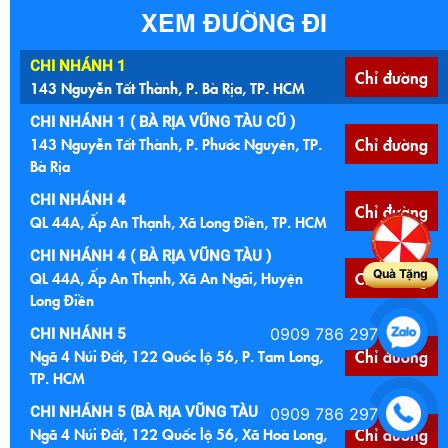
XEM ĐƯỜNG ĐI
CHI NHÁNH 1
Chỉ đường
143 Nguyễn Tất Thành, P. Bà Rịa, TP. HCM
CHI NHÁNH 1 ( BÀ RỊA VŨNG TÀU CŨ )
143 Nguyễn Tất Thành, P. Phước Nguyên, TP.
Chỉ đường
Bà Rịa
CHI NHÁNH 4
Chỉ đường
QL 44A, Ấp An Thạnh, Xã Long Điền, TP. HCM
CHI NHÁNH 4 ( BÀ RỊA VŨNG TÀU )
Quà Tặng
QL 44A, Ấp An Thạnh, Xã An Ngãi, Huyện
Chỉ đường
Long Điền
0909 786 297
CHI NHÁNH 5
Ngã 4 Núi Đất, 122 Quốc lộ 56, P. Tam Long,
Chỉ đường
TP. HCM
CHI NHÁNH 5 (BÀ RỊA VŨNG TÀU CŨ )
0909 786 297
Ngã 4 Núi Đất, 122 Quốc lộ 56, Xã Hoà Long,
Chỉ đường