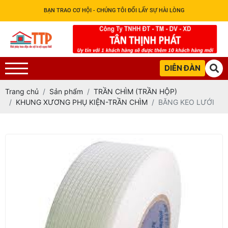
BẠN TRAO CƠ HỘI - CHÚNG TÔI ĐỔI LẤY SỰ HÀI LÒNG
DIỄN ĐÀN
Trang chủ
Sản phẩm
TRẦN CHÌM (TRẦN HỘP)
KHUNG XƯƠNG PHỤ KIỆN-TRẦN CHÌM
BĂNG KEO LƯỚI