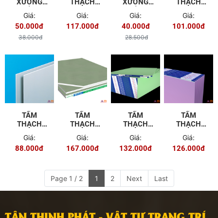
XƯƠNG
THẠCH
XƯƠNG
THẠCH
TRẦN
CAO
TRẦN
CAO
Giá:
Giá:
Giá:
Giá:
CHÌM VĨNH
GYPROC -
CHÌM
BORAL -
50.000đ
117.000đ
40.000đ
101.000đ
TƯỜNG
TÂN THỊNH
PROMETAL
TÂN THỊNH
PHÁT BÀ
PHÁT BÀ
38.000đ
28.500đ
RỊA VŨNG
RỊA VŨNG
TÀU
TÀU
TẤM
TẤM
TẤM
TẤM
THẠCH
THẠCH
THẠCH
THẠCH
CAO
CAO
CAO
CAO
Giá:
Giá:
Giá:
Giá:
YOSHINO
CHỐNG ẨM
YOSHINO
YOSHINO
88.000đ
167.000đ
132.000đ
126.000đ
GYPROC
CHỐNG ẨM
HI-CLEAN
Page 1 / 2
1
2
Next
Last
TÂN THỊNH PHÁT - VẬT TƯ TRANG TRÍ