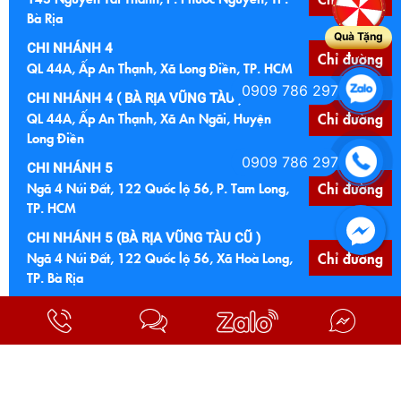
Bà Rịa
Quà Tặng
CHI NHÁNH 4
Chỉ đường
QL 44A, Ấp An Thạnh, Xã Long Điền, TP. HCM
0909 786 297
CHI NHÁNH 4 ( BÀ RỊA VŨNG TÀU )
QL 44A, Ấp An Thạnh, Xã An Ngãi, Huyện
Chỉ đường
Long Điền
0909 786 297
CHI NHÁNH 5
Ngã 4 Núi Đất, 122 Quốc lộ 56, P. Tam Long,
Chỉ đường
TP. HCM
CHI NHÁNH 5 (BÀ RỊA VŨNG TÀU CŨ )
Ngã 4 Núi Đất, 122 Quốc lộ 56, Xã Hoà Long,
Chỉ đường
TP. Bà Rịa
CHI NHÁNH 6
Chỉ đường
Cầu Đất Đỏ, Quốc lộ 55, Xã Đất Đỏ, TP. HCM
CHI NHÁNH 6 (BÀ RỊA VŨNG TÀU CŨ)
Cầu Đất Đỏ, Quốc lộ 55, TT Đất Đỏ, Bà Ria
Chỉ đường
Vũng Tàu