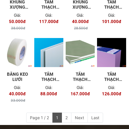
KHUNG
TẤM
KHUNG
TẤM
XƯƠNG
THẠCH
XƯƠNG
THẠCH
TRẦN
CAO
TRẦN
CAO
Giá:
Giá:
Giá:
Giá:
CHÌM VĨNH
GYPROC -
CHÌM
BORAL -
50.000đ
117.000đ
40.000đ
101.000đ
TƯỜNG
TÂN THỊNH
PROMETAL
TÂN THỊNH
PHÁT BÀ
PHÁT BÀ
38.000đ
28.500đ
RỊA VŨNG
RỊA VŨNG
TÀU
TÀU
BĂNG KEO
TẤM
TẤM
TẤM
LƯỚI
THẠCH
THẠCH
THẠCH
CAO
CAO
CAO
Giá:
Giá:
Giá:
Giá:
YOSHINO
CHỐNG ẨM
YOSHINO
40.000đ
88.000đ
167.000đ
126.000đ
GYPROC
HI-CLEAN
33.000đ
Page 1 / 2
1
2
Next
Last