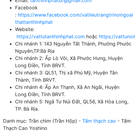
Email:
tanthinhphatbr@gmail.com
Facebook
:
https://www.facebook.com/vatlieutrangtrinoingoai
thattanthinhphat
Website:
https://vattutanthinhphat.com
hoặc
https://vattuno
Chi nhánh 1: 143 Nguyễn Tất Thành, Phường Phước
Nguyên,TP.Bà Rịa
Chi nhánh 2: Ấp Lò Vôi, Xã Phước Hưng, Huyện
Long Điền, Tỉnh BRVT.
Chi nhánh 3: QL51, Thị xã Phú Mỹ, Huyện Tân
Thành, Tỉnh BRVT.
Chi nhánh 4: Ấp An Thạnh, Xã An Ngãi, Huyện
Long Điền, Tỉnh BRVT.
Chi nhánh 5: Ngã Tư Núi Đất, QL56, Xã Hòa Long,
TP. Bà Rịa.
Danh mục: Trần chìm (Trần Hộp) -
Tấm thạch cao
- Tấm
Thạch Cao Yoshino