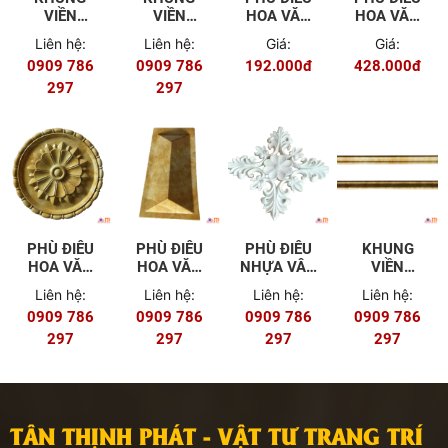
VIỀN
VIỀN
HOA VĂN
HOA VĂN
TRANG TRÍ
TRANG TRÍ
VÂN ĐÁ
VÂN ĐÁ
Liên hệ:
Liên hệ:
Giá:
Giá:
CỘT VÂN
CỘT VÂN
DF1
DF2
0909 786
0909 786
192.000đ
428.000đ
ĐÁ 252-
ĐÁ DF6
758
297
297
PHÙ ĐIÊU
PHÙ ĐIÊU
PHÙ ĐIÊU
KHUNG
HOA VĂN
HOA VĂN
NHỰA VÂN
VIỀN
VÂN ĐÁ
VÂN ĐÁ
ĐÁ DF7
TRANG TRÍ
Liên hệ:
Liên hệ:
Liên hệ:
Liên hệ:
DF3
DF4
CỘT VÂN
0909 786
0909 786
0909 786
0909 786
ĐÁ 160-
297
297
297
610
297
TÂN THỊNH PHÁT - VẬT TƯ TRANG TRÍ