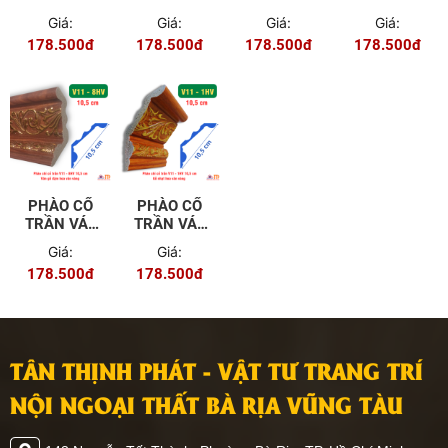
V8 - 7,3CM
V8 - 7,3CM
V8 - 7,3CM
V11 -
Giá:
Giá:
Giá:
Giá:
TV
8HV
1HV
10,5CM TV
178.500đ
178.500đ
178.500đ
178.500đ
PHÀO CỔ
PHÀO CỔ
TRẦN VÁT
TRẦN VÁT
V11 -
V11 -
Giá:
Giá:
10,5CM
10,5CM
178.500đ
178.500đ
8HV
1HV
TÂN THỊNH PHÁT - VẬT TƯ TRANG TRÍ
NỘI NGOẠI THẤT BÀ RỊA VŨNG TÀU