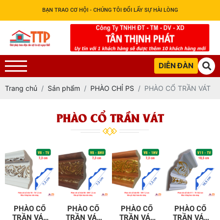
BẠN TRAO CƠ HỘI - CHÚNG TÔI ĐỔI LẤY SỰ HÀI LÒNG
DIỄN ĐÀN
Trang chủ
Sản phẩm
PHÀO CHỈ PS
PHÀO CỔ TRẦN VÁT
PHÀO CỔ TRẦN VÁT
PHÀO CỔ
PHÀO CỔ
PHÀO CỔ
PHÀO CỔ
TRẦN VÁT
TRẦN VÁT
TRẦN VÁT
TRẦN VÁT