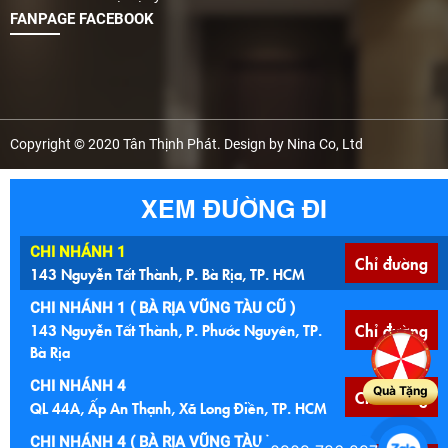
FANPAGE FACEBOOK
Copyright © 2020 Tân Thịnh Phát. Design by Nina Co, Ltd
XEM ĐƯỜNG ĐI
CHI NHÁNH 1
Chỉ đường
143 Nguyễn Tất Thành, P. Bà Rịa, TP. HCM
CHI NHÁNH 1 ( BÀ RỊA VŨNG TÀU CŨ )
143 Nguyễn Tất Thành, P. Phước Nguyên, TP.
Chỉ đường
Bà Rịa
CHI NHÁNH 4
Quà Tặng
Chỉ đường
QL 44A, Ấp An Thạnh, Xã Long Điền, TP. HCM
CHI NHÁNH 4 ( BÀ RỊA VŨNG TÀU )