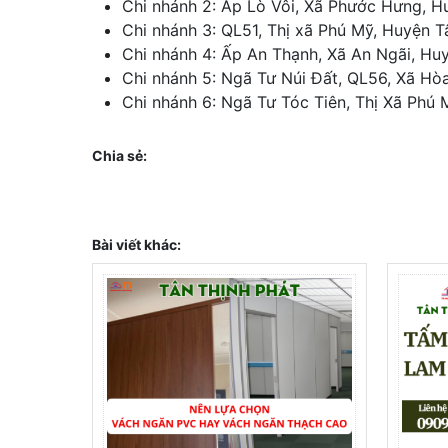
Chi nhánh 2: Ấp Lò Vôi, Xã Phước Hưng, H
Chi nhánh 3: QL51, Thị xã Phú Mỹ, Huyện T
Chi nhánh 4: Ấp An Thạnh, Xã An Ngãi, Hu
Chi nhánh 5: Ngã Tư Núi Đất, QL56, Xã Hòa
Chi nhánh 6: Ngã Tư Tóc Tiên, Thị Xã Phú 
Chia sẻ:
Bài viết khác: