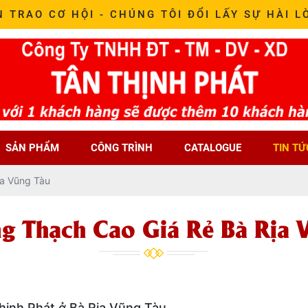
N TRAO CƠ HỘI - CHÚNG TÔI ĐỔI LẤY SỰ HÀI L
SẢN PHẨM
CÔNG TRÌNH
CATALOGUE
TIN TỨ
ịa Vũng Tàu
g Thạch Cao Giá Rẻ Bà Rịa 
Thịnh Phát ở Bà Rịa Vũng Tàu