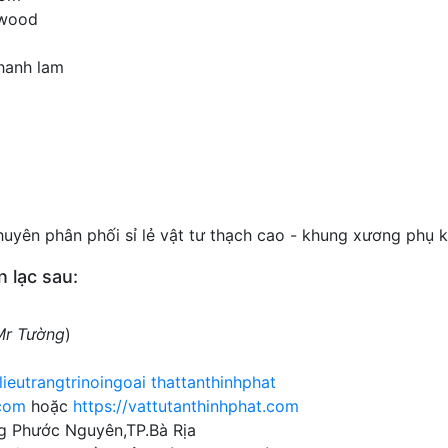
twood
thanh lam
yên phân phối sỉ lẻ vật tư thạch cao - khung xương phụ k
n lạc sau:
Mr Tường
)
eutrangtrinoingoai thattanthinhphat
.com
hoặc
https://vattutanthinhphat.com
ng Phước Nguyên,TP.Bà Rịa