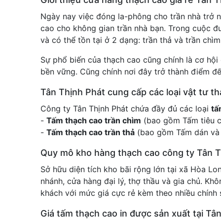
Ngày nay việc đóng la-phông cho trần nhà trở n
cao cho không gian trần nhà bạn. Trong cuộc đu
và có thể tồn tại ở 2 dạng: trần thả và trần chì
Sự phổ biến của thạch cao cũng chính là cơ hội
bền vững. Cũng chính nơi đây trở thành điểm đến
Tân Thịnh Phát cung cấp các loại vật tư t
Công ty Tân Thịnh Phát chứa đầy đủ các loại
tấ
-
Tấm thạch cao trần chìm
(bao gồm Tấm tiêu 
-
Tấm thạch cao trần thả
(bao gồm Tấm dán và 
Quy mô kho hàng thạch cao công ty Tân T
Sở hữu diện tích kho bãi rộng lớn tại xã Hòa Lo
nhánh, cửa hàng đại lý, thợ thầu và gia chủ. Kh
khách với mức giá cực rẻ kèm theo nhiều chính s
Giá tấm thạch cao in được sản xuất tại Tâ