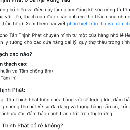
ên phổ biến và điều này làm giảm đáng kể sức nóng từ tôn
a vật liệu, thạch cao được các anh em thợ thầu cũng như c
m (trần hộp). Xem thêm bài viết
phân biệt trần thả và trần c
 cho Tân Thịnh Phát chuyển mình từ một cửa hàng nhỏ lẻ lê
 lý tưởng cho các cửa hàng đại lý, quý thợ thầu trong tỉnh
hạch cao nào?
m thạch cao
:
chuẩn và Tấm chống ẩm)
Tấm in)
hịnh Phát:
ng, Tân Thịnh Phát luôn chứa hàng với số lượng lớn, đảm bả
ông những thu hút về sự đa dạng và lượng hàng sẵn có, Tổn
ách ưu đãi, đảm bảo cạnh tranh tốt trên thị trường.
n Thịnh Phát có rẻ không?