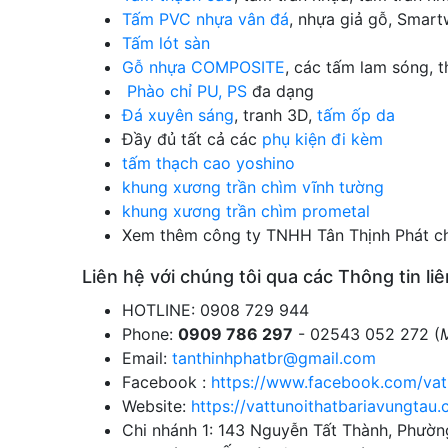
Tấm PVC nhựa vân đá
, nhựa giả gỗ, Smar
Tấm lót sàn
Gỗ nhựa COMPOSITE
, các tấm lam sóng, 
Phào chỉ PU, PS
đa dạng
Đá xuyên sáng
, tranh 3D,
tấm ốp da
Đầy đủ tất cả các
phụ kiện đi kèm
tấm thạch cao yoshino
khung xương trần chìm vĩnh tường
khung xương trần chìm prometal
Xem thêm công ty TNHH Tân Thịnh Phát chu
Liên hệ với chúng tôi qua các Thông tin liê
HOTLINE: 0908 729 944
Phone:
0909 786 297
- 02543 052 272 (
Email:
tanthinhphatbr@gmail.com
Facebook :
https://www.facebook.com/vatli
Website:
https://vattunoithatbariavungtau
Chi nhánh 1: 143 Nguyễn Tất Thành, Phườ