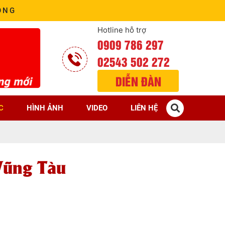
ÒNG
Hotline hỗ trợ
0909 786 297
02543 502 272
DIỄN ĐÀN
C
HÌNH ẢNH
VIDEO
LIÊN HỆ
Vũng Tàu