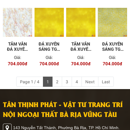
TẤM VÂN
ĐÁ XUYÊN
TẤM VÂN
ĐÁ XUYÊN
ĐÁ XUYÊN
SÁNG TGT
ĐÁ XUYÊN
SÁNG TGT
SÁNG TGT
- A803
SÁNG TGT
- A804
Giá:
Giá:
Giá:
Giá:
- 602
- A803
704.000đ
704.000đ
704.000đ
704.000đ
Page 1 / 4
1
2
3
4
Next
Last
TÂN THỊNH PHÁT - VẬT TƯ TRANG TRÍ
NỘI NGOẠI THẤT BÀ RỊA VŨNG TÀU
143 Nguyễn Tất Thành, Phường Bà Rịa, TP. Hồ Chí Minh.