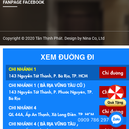
FANPAGE FACEBOOK
Copyright © 2020 Tân Thịnh Phát. Design by Nina Co, Ltd
XEM ĐƯỜNG ĐI
CHI NHÁNH 1
Chỉ đường
143 Nguyễn Tất Thành, P. Bà Rịa, TP. HCM
CHI NHÁNH 1 ( BÀ RỊA VŨNG TÀU CŨ )
143 Nguyễn Tất Thành, P. Phước Nguyên, TP.
Chỉ đường
Bà Rịa
Quà Tặng
CHI NHÁNH 4
Chỉ đường
QL 44A, Ấp An Thạnh, Xã Long Điền, TP. HCM
0909 786 297
CHI NHÁNH 4 ( BÀ RỊA VŨNG TÀU )