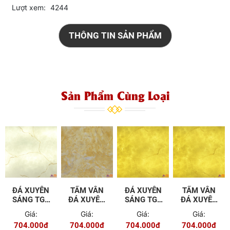
Lượt xem:
4244
THÔNG TIN SẢN PHẨM
Sản Phẩm Cùng Loại
ĐÁ XUYÊN
TẤM VÂN
ĐÁ XUYÊN
TẤM VÂN
SÁNG TGT
ĐÁ XUYÊN
SÁNG TGT
ĐÁ XUYÊN
- A801
SÁNG TGT
- A802
SÁNG TGT
Giá:
Giá:
Giá:
Giá:
- 601
- A802
704.000đ
704.000đ
704.000đ
704.000đ