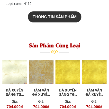
Lượt xem:
4112
THÔNG TIN SẢN PHẨM
Sản Phẩm Cùng Loại
ĐÁ XUYÊN
TẤM VÂN
ĐÁ XUYÊN
TẤM VÂN
SÁNG TGT
ĐÁ XUYÊN
SÁNG TGT
ĐÁ XUYÊN
- A801
SÁNG TGT
- A802
SÁNG TGT
Giá:
Giá:
Giá:
Giá:
- 601
- A802
704.000đ
704.000đ
704.000đ
704.000đ