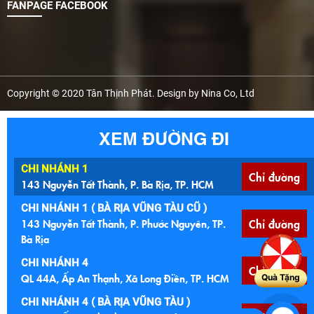
FANPAGE FACEBOOK
Copyright © 2020 Tân Thịnh Phát. Design by Nina Co, Ltd
XEM ĐƯỜNG ĐI
CHI NHÁNH 1
Chỉ đường
143 Nguyễn Tất Thành, P. Bà Rịa, TP. HCM
CHI NHÁNH 1 ( BÀ RỊA VŨNG TÀU CŨ )
143 Nguyễn Tất Thành, P. Phước Nguyên, TP.
Chỉ đường
Bà Rịa
CHI NHÁNH 4
Chỉ đường
QL 44A, Ấp An Thạnh, Xã Long Điền, TP. HCM
Quà Tặng
CHI NHÁNH 4 ( BÀ RỊA VŨNG TÀU )