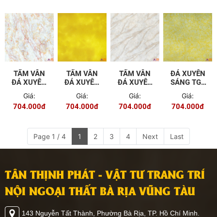
TẤM VÂN
TẤM VÂN
TẤM VÂN
ĐÁ XUYÊN
ĐÁ XUYÊN
ĐÁ XUYÊN
ĐÁ XUYÊN
SÁNG TGT
SÁNG TGT
SÁNG TGT
SÁNG TGT
- A804
Giá:
Giá:
Giá:
Giá:
- 602
- A803
- 603
704.000đ
704.000đ
704.000đ
704.000đ
Page 1 / 4
1
2
3
4
Next
Last
TÂN THỊNH PHÁT - VẬT TƯ TRANG TRÍ
NỘI NGOẠI THẤT BÀ RỊA VŨNG TÀU
143 Nguyễn Tất Thành, Phường Bà Rịa, TP. Hồ Chí Minh.