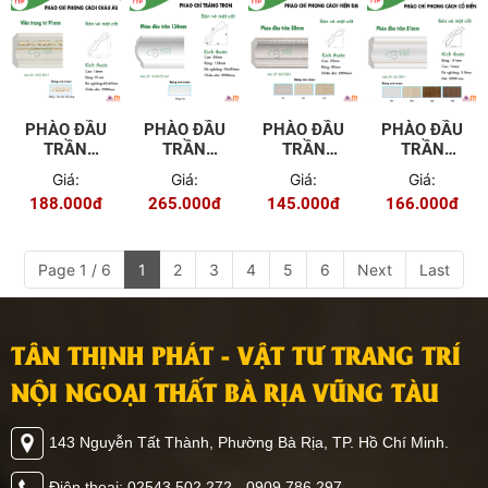
PHÀO ĐẦU
PHÀO ĐẦU
PHÀO ĐẦU
PHÀO ĐẦU
TRẦN
TRẦN
TRẦN
TRẦN
91MM WG-
134MM
80MM KR-
81MM EU-
Giá:
Giá:
Giá:
Giá:
TR91
WW-TR134
TR80
TR81
188.000đ
265.000đ
145.000đ
166.000đ
Page 1 / 6
1
2
3
4
5
6
Next
Last
TÂN THỊNH PHÁT - VẬT TƯ TRANG TRÍ
NỘI NGOẠI THẤT BÀ RỊA VŨNG TÀU
143 Nguyễn Tất Thành, Phường Bà Rịa, TP. Hồ Chí Minh.
Điện thoại: 02543 502 272 - 0909 786 297