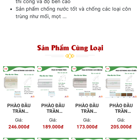
thi công và độ bền cao
Sản phẩm chống nước tốt và chống các loại côn
trùng như mối, mọt …
Sản Phẩm Cùng Loại
PHÀO ĐẦU
PHÀO ĐẦU
PHÀO ĐẦU
PHÀO ĐẦU
TRẦN
TRẦN
TRẦN
TRẦN
120MM
116MM
100MM
80MM EU-
Giá:
Giá:
Giá:
Giá:
WG-TR120
WW-TR116
KR-TR100
TR101
246.000đ
189.000đ
173.000đ
205.000đ