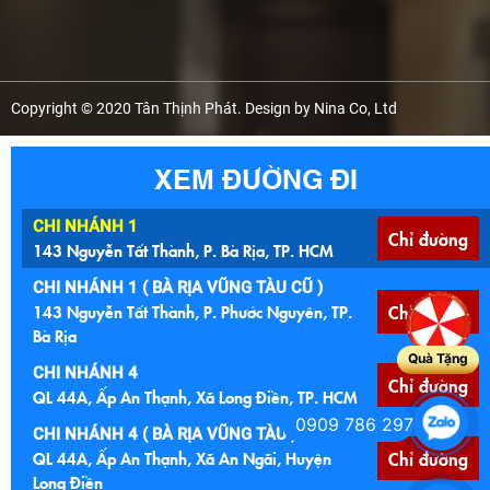
Copyright © 2020 Tân Thịnh Phát. Design by Nina Co, Ltd
XEM ĐƯỜNG ĐI
CHI NHÁNH 1
Chỉ đường
143 Nguyễn Tất Thành, P. Bà Rịa, TP. HCM
CHI NHÁNH 1 ( BÀ RỊA VŨNG TÀU CŨ )
143 Nguyễn Tất Thành, P. Phước Nguyên, TP.
Chỉ đường
Bà Rịa
Quà Tặng
CHI NHÁNH 4
Chỉ đường
QL 44A, Ấp An Thạnh, Xã Long Điền, TP. HCM
0909 786 297
CHI NHÁNH 4 ( BÀ RỊA VŨNG TÀU )
QL 44A, Ấp An Thạnh, Xã An Ngãi, Huyện
Chỉ đường
Long Điền