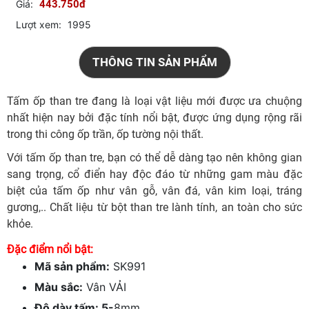
Giá:
443.750đ
Lượt xem:
1995
THÔNG TIN SẢN PHẨM
Tấm ốp than tre đang là loại vật liệu mới được ưa chuộng
nhất hiện nay bởi đặc tính nổi bật, được ứng dụng rộng rãi
trong thi công ốp trần, ốp tường nội thất.
Với tấm ốp than tre, bạn có thể dễ dàng tạo nên không gian
sang trọng, cổ điển hay độc đáo từ những gam màu đặc
biệt của tấm ốp như vân gỗ, vân đá, vân kim loại, tráng
gương,.. Chất liệu từ bột than tre lành tính, an toàn cho sức
khỏe.
Đặc điểm nổi bật:
Mã sản phẩm:
SK991
Màu sắc:
Vân VẢI
Độ dày tấm: 5-
8mm