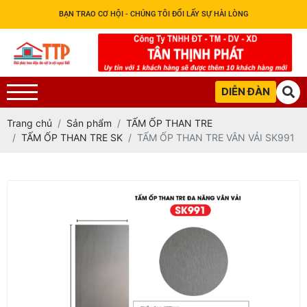
BẠN TRAO CƠ HỘI - CHÚNG TÔI ĐỔI LẤY SỰ HÀI LÒNG
DIỄN ĐÀN
Trang chủ
Sản phẩm
TẤM ỐP THAN TRE
TẤM ỐP THAN TRE SK
TẤM ỐP THAN TRE VÂN VẢI SK991