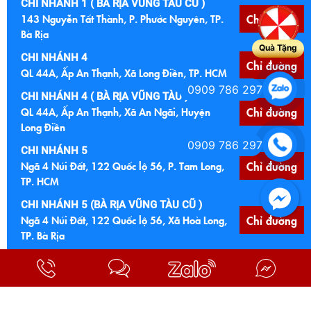
CHI NHÁNH 1 ( BÀ RỊA VŨNG TÀU CŨ )
143 Nguyễn Tất Thành, P. Phước Nguyên, TP.
Chỉ đường
Bà Rịa
Quà Tặng
CHI NHÁNH 4
Chỉ đường
QL 44A, Ấp An Thạnh, Xã Long Điền, TP. HCM
0909 786 297
CHI NHÁNH 4 ( BÀ RỊA VŨNG TÀU )
QL 44A, Ấp An Thạnh, Xã An Ngãi, Huyện
Chỉ đường
Long Điền
0909 786 297
CHI NHÁNH 5
Ngã 4 Núi Đất, 122 Quốc lộ 56, P. Tam Long,
Chỉ đường
TP. HCM
CHI NHÁNH 5 (BÀ RỊA VŨNG TÀU CŨ )
Ngã 4 Núi Đất, 122 Quốc lộ 56, Xã Hoà Long,
Chỉ đường
TP. Bà Rịa
CHI NHÁNH 6
Chỉ đường
Cầu Đất Đỏ, Quốc lộ 55, Xã Đất Đỏ, TP. HCM
CHI NHÁNH 6 (BÀ RỊA VŨNG TÀU CŨ)