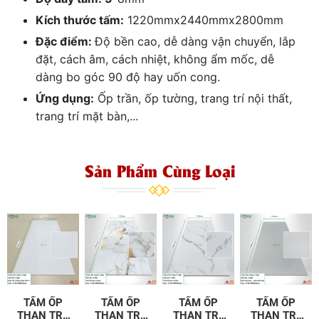
Kích thước tấm:
1220mmx2440mmx2800mm
Đặc điểm:
Độ bền cao, dễ dàng vận chuyển, lắp
đặt, cách âm, cách nhiệt, không ẩm mốc, dễ
dàng bo góc 90 độ hay uốn cong.
Ứng dụng:
Ốp trần, ốp tường, trang trí nội thất,
trang trí mặt bàn,...
Sản Phẩm Cùng Loại
TẤM ỐP
TẤM ỐP
TẤM ỐP
TẤM ỐP
THAN TRE
THAN TRE
THAN TRE
THAN TRE