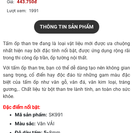
Giá:
443.750đ
Lượt xem:
1991
THÔNG TIN SẢN PHẨM
Tấm ốp than tre đang là loại vật liệu mới được ưa chuộng
nhất hiện nay bởi đặc tính nổi bật, được ứng dụng rộng rãi
trong thi công ốp trần, ốp tường nội thất.
Với tấm ốp than tre, bạn có thể dễ dàng tạo nên không gian
sang trọng, cổ điển hay độc đáo từ những gam màu đặc
biệt của tấm ốp như vân gỗ, vân đá, vân kim loại, tráng
gương,.. Chất liệu từ bột than tre lành tính, an toàn cho sức
khỏe.
Đặc điểm nổi bật:
Mã sản phẩm:
SK991
Màu sắc:
Vân VẢI
Độ dày tấm: 5-
8mm