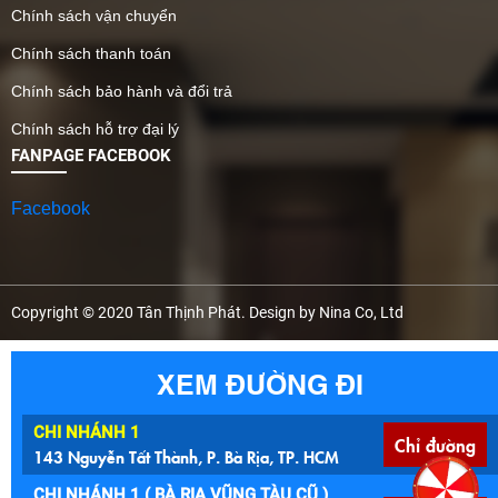
Chính sách vận chuyển
Chính sách thanh toán
Chính sách bảo hành và đổi trả
Chính sách hỗ trợ đại lý
FANPAGE FACEBOOK
Facebook
Copyright © 2020 Tân Thịnh Phát. Design by Nina Co, Ltd
XEM ĐƯỜNG ĐI
CHI NHÁNH 1
Chỉ đường
143 Nguyễn Tất Thành, P. Bà Rịa, TP. HCM
CHI NHÁNH 1 ( BÀ RỊA VŨNG TÀU CŨ )