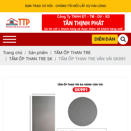
BẠN TRAO CƠ HỘI - CHÚNG TÔI ĐỔI LẤY SỰ HÀI LÒNG
DIỄN ĐÀN
Trang chủ
Sản phẩm
TẤM ỐP THAN TRE
TẤM ỐP THAN TRE SK
TẤM ỐP THAN TRE VÂN VẢI SK991