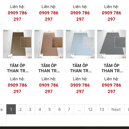
8MM MÃ T-
8MM MÃ T-
8MM MÃ T-
8MM MÃ T-
Liên hệ:
Liên hệ:
Liên hệ:
Liên hệ:
601 (FILM
502
501
404
0909 786
0909 786
0909 786
0909 786
PET)
297
297
297
297
TẤM ỐP
TẤM ỐP
TẤM ỐP
TẤM ỐP
THAN TRE
THAN TRE
THAN TRE
THAN TRE
8MM MÃ T-
8MM MÃ T-
8MM MÃ T-
8MM MÃ T-
Liên hệ:
Liên hệ:
Liên hệ:
Liên hệ:
403
402
401
302
0909 786
0909 786
0909 786
0909 786
297
297
297
297
ge
1
2
3
4
5
6
7
...
12
13
Next