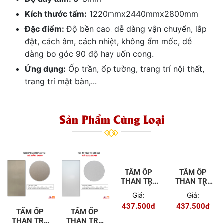
Kích thước tấm:
1220mmx2440mmx2800mm
Đặc điểm:
Độ bền cao, dễ dàng vận chuyển, lắp
đặt, cách âm, cách nhiệt, không ẩm mốc, dễ
dàng bo góc 90 độ hay uốn cong.
Ứng dụng:
Ốp trần, ốp tường, trang trí nội thất,
trang trí mặt bàn,...
Sản Phẩm Cùng Loại
TẤM ỐP
TẤM ỐP
THAN TRE
THAN TRE
VÂN GỖ
VÂN GỖ
Giá:
Giá:
SK984
SK983
437.500đ
437.500đ
TẤM ỐP
TẤM ỐP
THAN TRE
THAN TRE