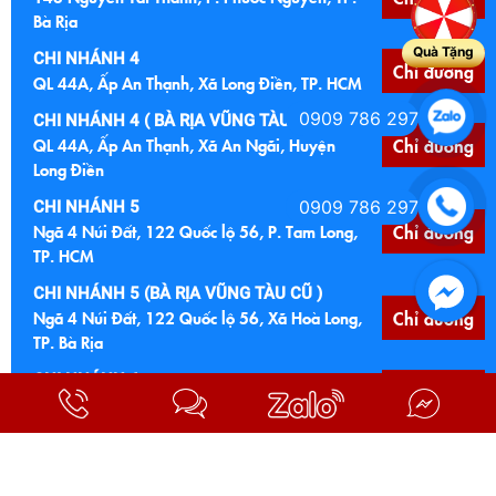
Bà Rịa
Quà Tặng
CHI NHÁNH 4
Chỉ đường
QL 44A, Ấp An Thạnh, Xã Long Điền, TP. HCM
0909 786 297
CHI NHÁNH 4 ( BÀ RỊA VŨNG TÀU )
QL 44A, Ấp An Thạnh, Xã An Ngãi, Huyện
Chỉ đường
Long Điền
0909 786 297
CHI NHÁNH 5
Ngã 4 Núi Đất, 122 Quốc lộ 56, P. Tam Long,
Chỉ đường
TP. HCM
CHI NHÁNH 5 (BÀ RỊA VŨNG TÀU CŨ )
Ngã 4 Núi Đất, 122 Quốc lộ 56, Xã Hoà Long,
Chỉ đường
Facebook
TP. Bà Rịa
CHI NHÁNH 6
Chỉ đường
Cầu Đất Đỏ, Quốc lộ 55, Xã Đất Đỏ, TP. HCM
CHI NHÁNH 6 (BÀ RỊA VŨNG TÀU CŨ)
Cầu Đất Đỏ, Quốc lộ 55, TT Đất Đỏ, Bà Ria
Chỉ đường
Vũng Tàu