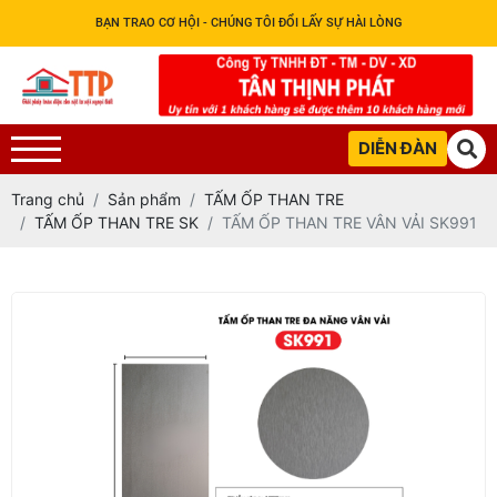
BẠN TRAO CƠ HỘI - CHÚNG TÔI ĐỔI LẤY SỰ HÀI LÒNG
DIỄN ĐÀN
Trang chủ
Sản phẩm
TẤM ỐP THAN TRE
TẤM ỐP THAN TRE SK
TẤM ỐP THAN TRE VÂN VẢI SK991