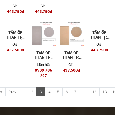
VÂN VẢI
VÂN VẢI
Giá:
Giá:
SK990
SK989
443.750đ
443.750đ
TẤM ỐP
TẤM ỐP
THAN TRE
THAN TRE
VÂN GỖ
VÂN VẢI
Giá:
Giá:
SK982
SK979
437.500đ
443.750đ
TẤM ỐP
TẤM ỐP
THAN TRE
THAN TRE
VÂN GỖ
VÂN GỖ
Liên hệ:
Giá:
SK981
SK980
0909 786
437.500đ
297
st
Prev
1
2
3
4
5
6
7
...
12
13