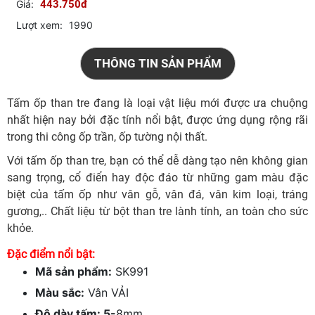
Giá:
443.750đ
Lượt xem:
1990
THÔNG TIN SẢN PHẨM
Tấm ốp than tre đang là loại vật liệu mới được ưa chuộng
nhất hiện nay bởi đặc tính nổi bật, được ứng dụng rộng rãi
trong thi công ốp trần, ốp tường nội thất.
Với tấm ốp than tre, bạn có thể dễ dàng tạo nên không gian
sang trọng, cổ điển hay độc đáo từ những gam màu đặc
biệt của tấm ốp như vân gỗ, vân đá, vân kim loại, tráng
gương,.. Chất liệu từ bột than tre lành tính, an toàn cho sức
khỏe.
Đặc điểm nổi bật:
Mã sản phẩm:
SK991
Màu sắc:
Vân VẢI
Độ dày tấm: 5-
8mm