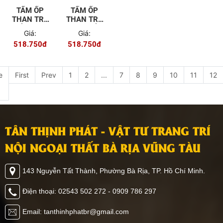
TẤM ỐP
TẤM ỐP
THAN TRE
THAN TRE
ĐỐI XỨNG
VÂN ĐỐI
Giá:
Giá:
SK013
XỨNG
518.750đ
518.750đ
SK004
e
First
Prev
1
2
...
7
8
9
10
11
12
TÂN THỊNH PHÁT - VẬT TƯ TRANG TRÍ
NỘI NGOẠI THẤT BÀ RỊA VŨNG TÀU
143 Nguyễn Tất Thành, Phường Bà Rịa, TP. Hồ Chí Minh.
Điện thoại: 02543 502 272 - 0909 786 297
Email: tanthinhphatbr@gmail.com