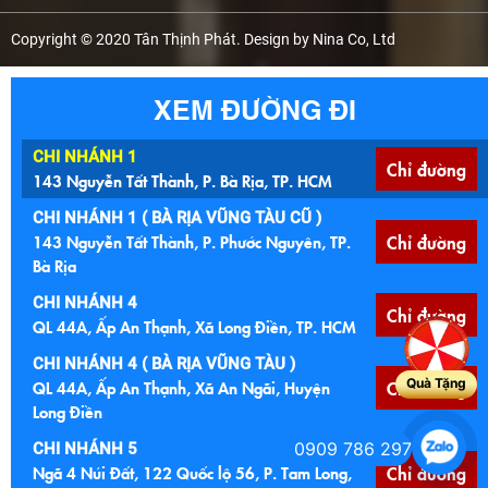
Copyright © 2020 Tân Thịnh Phát. Design by Nina Co, Ltd
XEM ĐƯỜNG ĐI
CHI NHÁNH 1
Chỉ đường
143 Nguyễn Tất Thành, P. Bà Rịa, TP. HCM
CHI NHÁNH 1 ( BÀ RỊA VŨNG TÀU CŨ )
143 Nguyễn Tất Thành, P. Phước Nguyên, TP.
Chỉ đường
Bà Rịa
CHI NHÁNH 4
Chỉ đường
QL 44A, Ấp An Thạnh, Xã Long Điền, TP. HCM
CHI NHÁNH 4 ( BÀ RỊA VŨNG TÀU )
Quà Tặng
QL 44A, Ấp An Thạnh, Xã An Ngãi, Huyện
Chỉ đường
Long Điền
0909 786 297
CHI NHÁNH 5
Ngã 4 Núi Đất, 122 Quốc lộ 56, P. Tam Long,
Chỉ đường