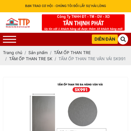
BẠN TRAO CƠ HỘI - CHÚNG TÔI ĐỔI LẤY SỰ HÀI LÒNG
DIỄN ĐÀN
Trang chủ
Sản phẩm
TẤM ỐP THAN TRE
TẤM ỐP THAN TRE SK
TẤM ỐP THAN TRE VÂN VẢI SK991