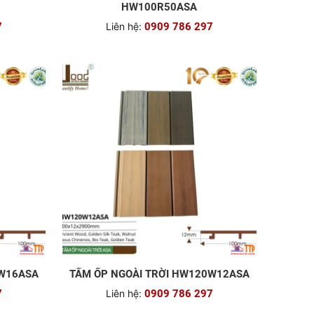
HW100R50ASA
7
Liên hệ:
0909 786 297
3W16ASA
TẤM ỐP NGOÀI TRỜI HW120W12ASA
7
Liên hệ:
0909 786 297