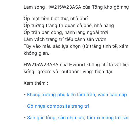
Lam sóng HW215W23ASA của Tổng kho gỗ nhựa 
Ốp mặt tiền biệt thự, nhà phố
Ốp tường trang trí quán cà phê, nhà hàng
Ốp trần ban công, hành lang ngoài trời
Làm vách trang trí tiểu cảnh sân vườn
Tùy vào màu sắc lựa chọn (từ trắng tinh tế, xá
không gian.
HW215W23ASA nhà Hwood không chỉ là vật liệu ố
sống “green” và “outdoor living” hiện đại
Xem thêm :
-
Khung xương phụ kiện làm trần, vách cao cấp
-
Gỗ nhựa composite trang trí
-
Sàn gác lửng, sàn chịu lực, tấm xi măng lót sà