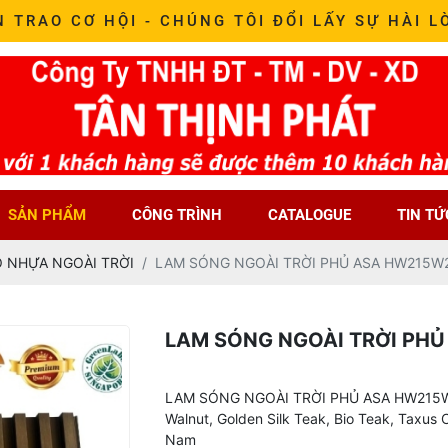
N TRAO CƠ HỘI - CHÚNG TÔI ĐỔI LẤY SỰ HÀI L
SẢN PHẨM
CÔNG TRÌNH
CATALOGUE
TIN TỨ
 NHỰA NGOÀI TRỜI
LAM SÓNG NGOÀI TRỜI PHỦ ASA HW215W
LAM SÓNG NGOÀI TRỜI PH
LAM SÓNG NGOÀI TRỜI PHỦ ASA HW215W23A
Walnut, Golden Silk Teak, Bio Teak, Taxus
Nam