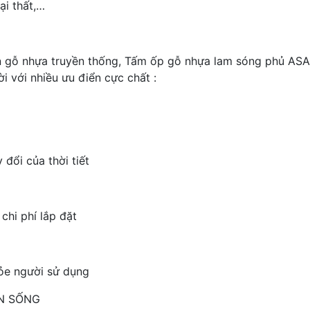
ại thất,…
n gỗ nhựa truyền thống, Tấm ốp gỗ nhựa lam sóng phủ A
i với nhiều ưu điển cực chất :
đổi của thời tiết
chi phí lắp đặt
hỏe người sử dụng
AN SỐNG