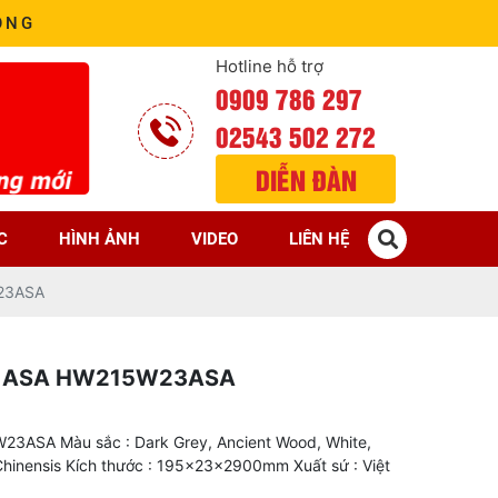
ÒNG
Hotline hỗ trợ
0909 786 297
02543 502 272
DIỄN ĐÀN
C
HÌNH ẢNH
VIDEO
LIÊN HỆ
23ASA
Ủ ASA HW215W23ASA
SA Màu sắc : Dark Grey, Ancient Wood, White,
 Chinensis Kích thước : 195x23x2900mm Xuất sứ : Việt