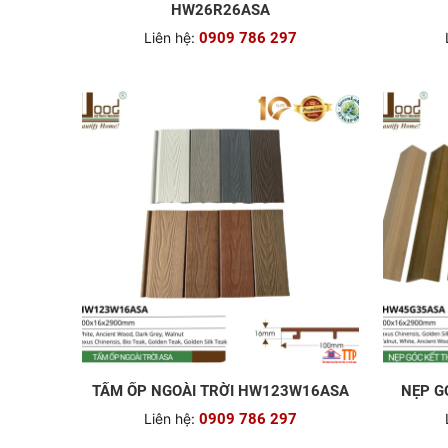
HW26R26ASA
Liên hệ:
0909 786 297
TẤM ỐP NGOÀI TRỜI HW123W16ASA
NẸP G
Liên hệ:
0909 786 297