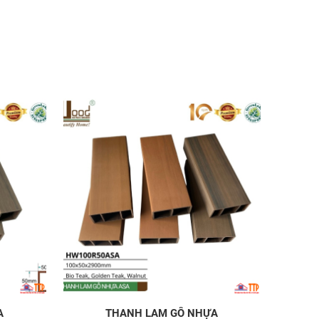
A
THANH LAM GỖ NHỰA