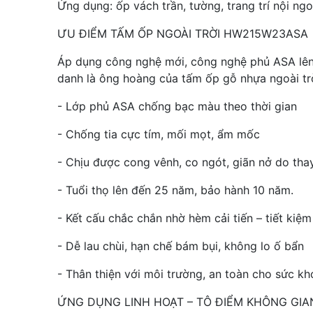
Ứng dụng: ốp vách trần, tường, trang trí nội ngo
ƯU ĐIỂM TẤM ỐP NGOÀI TRỜI HW215W23ASA
Áp dụng công nghệ mới, công nghệ phủ ASA lê
danh là ông hoàng của tấm ốp gỗ nhựa ngoài trờ
- Lớp phủ ASA chống bạc màu theo thời gian
- Chống tia cực tím, mối mọt, ẩm mốc
- Chịu được cong vênh, co ngót, giãn nở do thay 
- Tuổi thọ lên đến 25 năm, bảo hành 10 năm.
- Kết cấu chắc chắn nhờ hèm cải tiến – tiết kiệm 
- Dễ lau chùi, hạn chế bám bụi, không lo ố bẩn
- Thân thiện với môi trường, an toàn cho sức k
ỨNG DỤNG LINH HOẠT – TÔ ĐIỂM KHÔNG GI