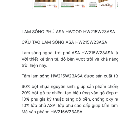
LAM SÓNG PHỦ ASA HWOOD HW215W23ASA
CẤU TẠO LAM SÓNG ASA HW215W23ASA
Lam sóng ngoài trời phủ ASA HW215W23ASA là d
Với thiết kế tinh tế, độ bền vượt trội và khả n
trời hiện nay.
Tấm lam sóng HW215W23ASA được sản xuất từ vật
60% bột nhựa nguyên sinh: giúp sản phẩm chốn
20% bột gỗ tự nhiên: tạo hiệu ứng vân gỗ đẹp m
10% phụ gia kỹ thuật: tăng độ bền, chống oxy h
10% lớp phủ ASA: lớp phủ cao cấp giúp tấm lam 
Mã sản phẩm: HW215W23ASA