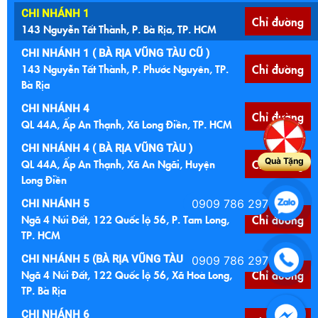
CHI NHÁNH 1
Chỉ đường
143 Nguyễn Tất Thành, P. Bà Rịa, TP. HCM
CHI NHÁNH 1 ( BÀ RỊA VŨNG TÀU CŨ )
143 Nguyễn Tất Thành, P. Phước Nguyên, TP.
Chỉ đường
Bà Rịa
CHI NHÁNH 4
Chỉ đường
QL 44A, Ấp An Thạnh, Xã Long Điền, TP. HCM
CHI NHÁNH 4 ( BÀ RỊA VŨNG TÀU )
Quà Tặng
QL 44A, Ấp An Thạnh, Xã An Ngãi, Huyện
Chỉ đường
Long Điền
0909 786 297
CHI NHÁNH 5
Ngã 4 Núi Đất, 122 Quốc lộ 56, P. Tam Long,
Chỉ đường
TP. HCM
CHI NHÁNH 5 (BÀ RỊA VŨNG TÀU CŨ )
0909 786 297
Ngã 4 Núi Đất, 122 Quốc lộ 56, Xã Hoà Long,
Chỉ đường
TP. Bà Rịa
CHI NHÁNH 6