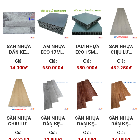
SÀN NHỰA
TẤM NHỰA
TẤM NHỰA
SÀN NHỰA
DÁN KEO
ECO 17MM
ECO 15MM
CHỊU LỰC
GIẢ GỖ
LỖ TRÒN
LỖ VUÔNG
GÁC LỬNG
Giá:
Giá:
Giá:
Giá:
LION
GÁC XÉP
14.000đ
680.000đ
580.000đ
452.250đ
FLOOR
MÀU 03
SÀN NHỰA
SÀN NHỰA
SÀN NHỰA
SÀN NHỰA
CHỊU LỰC
DÁN KEO
DÁN KEO
DÁN KEO
GÁC LỬNG
GIẢ GỖ
GIẢ GỖ
GIẢ GỖ
Giá:
Giá:
Giá:
Giá:
GÁC XÉP
MAXFLOOR
MAXFLOOR
MAXFLOOR
452.250đ
14.000đ
14.000đ
14.000đ