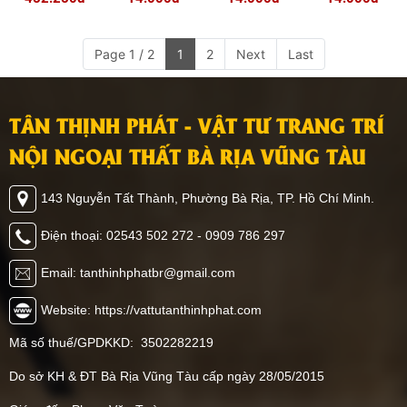
MÀU 01
28V
16V
14V
Page 1 / 2
1
2
Next
Last
TÂN THỊNH PHÁT - VẬT TƯ TRANG TRÍ
NỘI NGOẠI THẤT BÀ RỊA VŨNG TÀU
143 Nguyễn Tất Thành, Phường Bà Rịa, TP. Hồ Chí Minh.
Điện thoại: 02543 502 272 - 0909 786 297
Email: tanthinhphatbr@gmail.com
Website: https://vattutanthinhphat.com
Mã số thuế/GPDKKD: 3502282219
Do sở KH & ĐT Bà Rịa Vũng Tàu cấp ngày 28/05/2015