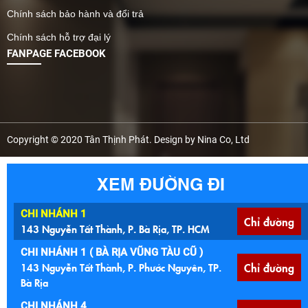
nhà xưởng, kho lạnh và
Chính sách bảo hành và đổi trả
các công trình công
Chính sách hỗ trợ đại lý
nghiệp quy mô lớn. Nếu
FANPAGE FACEBOOK
bạn đang quan tâm đến
giá tấm ốp tường panel
kim loại AZ100, chất
lượng thực tế cũng như lý
do vì sao vật liệu này
được ưa chuộng, hãy tiếp
Copyright © 2020 Tân Thịnh Phát. Design by Nina Co, Ltd
tục theo dõi nội dung dưới
đây để có cái nhìn chi tiết
XEM ĐƯỜNG ĐI
và lựa chọn phù hợp cho
công trình của mình.
CHI NHÁNH 1
Chỉ đường
143 Nguyễn Tất Thành, P. Bà Rịa, TP. HCM
CHI NHÁNH 1 ( BÀ RỊA VŨNG TÀU CŨ )
143 Nguyễn Tất Thành, P. Phước Nguyên, TP.
Chỉ đường
Bà Rịa
CHI NHÁNH 4