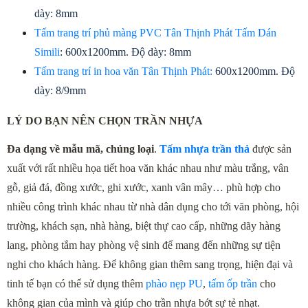
dày: 8mm
Tấm trang trí phủ màng PVC Tân Thịnh Phát Tấm Dán 
Simili
: 600x1200mm. Độ dày: 8mm
Tấm trang trí in hoa văn Tân Thịnh Phát:
 600x1200mm. Độ 
dày: 8/9mm
LÝ DO BẠN NÊN CHỌN TRẦN NHỰA
Đa dạng về mẫu mã, chủng loại
. 
Tấm nhựa trần thả
 được sản 
xuất với rất nhiều họa tiết hoa văn khác nhau như màu trắng, vân 
gỗ, giả đá, đồng xước, ghi xước, xanh vân mây… phù hợp cho 
nhiều công trình khác nhau từ nhà dân dụng cho tới văn phòng, hội 
trường, khách sạn, nhà hàng, biệt thự cao cấp, những dãy hàng 
lang, phòng tắm hay phòng vệ sinh để mang đến những sự tiện 
nghi cho khách hàng. Để không gian thêm sang trọng, hiện đại và 
tinh tế bạn có thể sử dụng thêm 
phào nẹp PU
, 
tấm ốp trần
 cho 
không gian của mình và giúp cho trần nhựa bớt sự tẻ nhạt.