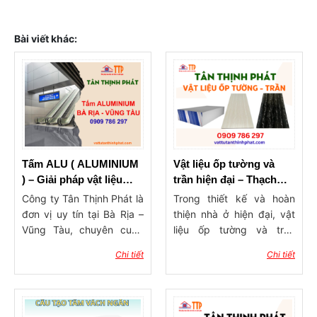
Bài viết khác:
Tấm ALU ( ALUMINIUM
Vật liệu ốp tường và
) – Giải pháp vật liệu
trần hiện đại – Thạch
trang trí hiện đại cho nội
Cao, Nhựa PVC, Tấm
Công ty Tân Thịnh Phát là
Trong thiết kế và hoàn
ngoại thất
Nano, Sơn : Ưu điểm &
đơn vị uy tín tại Bà Rịa –
thiện nhà ở hiện đại, vật
Lưu ý
Vũng Tàu, chuyên cung
liệu ốp tường và trần
cấp vật liệu xây dựng và
không chỉ đóng vai trò
Chi tiết
Chi tiết
trang trí nội – ngoại thất
bảo vệ bề mặt công trình
hiện đại. Với nhiều năm
mà còn là "linh hồn" tạo
kinh nghiệm, chúng tôi
nên phong cách thẩm mỹ,
luôn cam kết mang đến
cảm giác không gian và