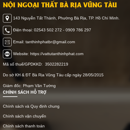
AZ100 tại Bà Rịa – Vũng
ngoài trời Tân Thịnh Phát
NỘI NGOẠI THẤT BÀ RỊA VŨNG TÀU
Tàu đang dần khẳng định
Bà Rịa Vũng Tàu dần trở
vị thế nhờ sở hữu nhiều ưu
thành lựa hàng đầu của
143 Nguyễn Tất Thành, Phường Bà Rịa, TP. Hồ Chí Minh.
điểm vượt trội như độ bền
không ít khách hàng khi
cao, khả năng chống ăn
tìm mua loại vật liệu này.
Điện thoại: 02543 502 272 - 0909 786 297
mòn và chịu lực tốt, đồng
thời mang lại vẻ đẹp hiện
Email: tanthinhphatbr@gmail.com
đại, tinh tế cho công trình.
Nhờ cấu tạo đặc biệt và
Website: https://vattutanthinhphat.com
lớp mạ chất lượng, AZ100
Mã số thuế/GPDKKD: 3502282219
không chỉ giúp công trình
vững chắc trước thời tiết
Do sở KH & ĐT Bà Rịa Vũng Tàu cấp ngày 28/05/2015
khắc nghiệt mà còn rút
ngắn thời gian thi công,
Giám đốc: Phạm Văn Tường
tiết kiệm chi phí và giảm
CHÍNH SÁCH HỖ TRỢ
thiểu hao hụt vật tư.
Chính vì vậy, loại panel
Chính sách và Quy định chung
này được ứng dụng rộng
rãi trong nhiều lĩnh vực từ
Chính sách vận chuyển
nhà ở dân dụng, cửa
Chính sách thanh toán
hàng, văn phòng cho đến