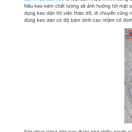
Nếu keo kém chất lượng sẽ ảnh hưởng tới mặt sà
dụng keo dán thì việc tháo dỡ, di chuyển cũng 
dùng keo dán có độ bám dính cao nhằm cố định v
Sàn nhựa Vinyl dán keo được khá nhiều người sử