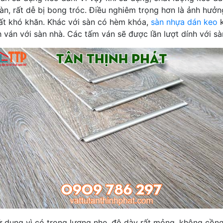
n, rất dễ bị bong tróc. Điều nghiêm trọng hơn là ảnh hưởn
rất khó khăn. Khác với sàn có hèm khóa,
sàn nhựa dán keo
k
án với sàn nhà. Các tấm ván sẽ được lần lượt dính với sà
 dụng vì có trọng lượng nhẹ, độ dày rất mỏng, không cồng k