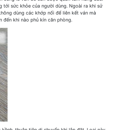
g tới sức khỏe của người dùng. Ngoài ra khi sử
hông dùng các khớp nối để liên kết ván mà
n đến khi nào phủ kín căn phòng.
ềnh, thuận tiện di chuyển khi lắp đặt. Loại này