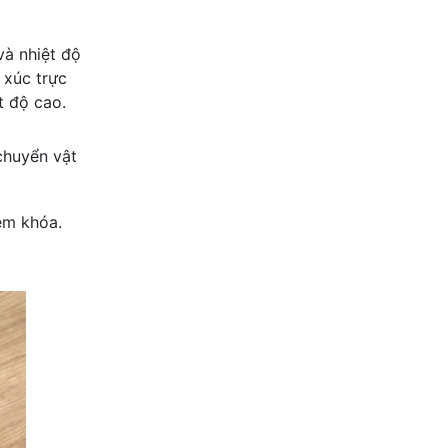
và nhiệt độ
 xúc trực
t độ cao.
chuyển vật
èm khóa.