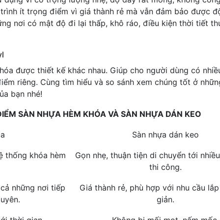
rình ít trọng điểm vì giá thành rẻ mà vẫn đảm bảo được độ
g nơi có mật độ đi lại thấp, khô ráo, điều kiện thời tiết t
yl
khóa được thiết kế khác nhau. Giúp cho người dùng có nhiều
 điểm riêng. Cùng tìm hiểu và so sánh xem chúng tốt ở nh
ủa bạn nhé!
ĐIỂM SÀN NHỰA HÈM KHÓA VÀ SÀN NHỰA DÁN KEO
óa
Sàn nhựa dán keo
hệ thống khóa hèm
Gọn nhẹ, thuận tiện di chuyển tới nhiề
thi công.
cả những nơi tiếp
Giá thành rẻ, phù hợp với nhu cầu lắ
uyên.
giản.