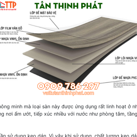
ng minh mà loại sàn này được ứng dụng rất linh hoạt ở nhiề
g nơi ẩm ướt, tiếp xúc nhiều với nước như phòng tắm, tầng 
 cần sử dụng keo dán. Vì vậy khi sử dụng, chất lượng keo 