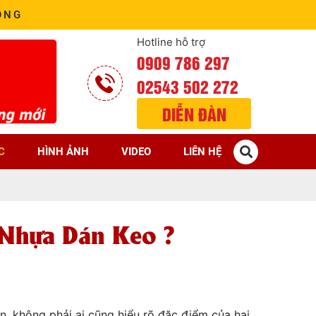
ÒNG
Hotline hỗ trợ
0909 786 297
02543 502 272
DIỄN ĐÀN
C
HÌNH ẢNH
VIDEO
LIÊN HỆ
Nhựa Dán Keo ?
ên, không phải ai cũng hiểu rõ đặc điểm của hai