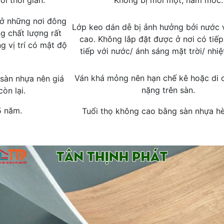
i thời gian.
Không bị mối mọt, nấm mốc.
 ở những nơi đông
Lớp keo dán dễ bị ảnh hưởng bởi nước 
ng chất lượng rất
cao. Không lắp đặt được ở nơi có tiếp
 vị trí có mật độ
tiếp với nước/ ánh sáng mặt trời/ nhiệ
Ván khá mỏng nên hạn chế kê hoặc di 
sàn nhựa nên giá
nặng trên sàn.
òn lại.
5 năm.
Tuổi thọ không cao bằng sàn nhựa h