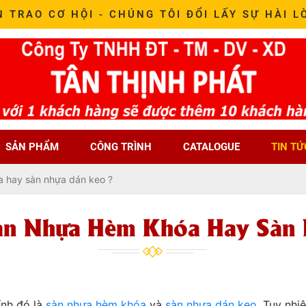
N TRAO CƠ HỘI - CHÚNG TÔI ĐỔI LẤY SỰ HÀI L
SẢN PHẨM
CÔNG TRÌNH
CATALOGUE
TIN TỨ
 hay sàn nhựa dán keo ?
àn Nhựa Hèm Khóa Hay Sàn 
ính đó là
sàn nhựa hèm khóa
và
sàn nhựa dán keo
. Tuy nhi