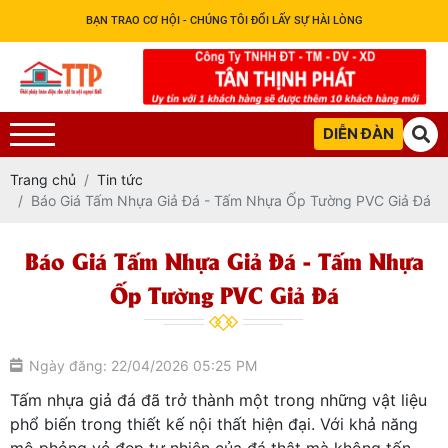
BẠN TRAO CƠ HỘI - CHÚNG TÔI ĐỔI LẤY SỰ HÀI LÒNG
DIỄN ĐÀN
Trang chủ
Tin tức
Báo Giá Tấm Nhựa Giả Đá - Tấm Nhựa Ốp Tường PVC Giả Đá
Báo Giá Tấm Nhựa Giả Đá - Tấm Nhựa
Ốp Tường PVC Giả Đá
Ngày đăng: 22/04/2026 05:25 PM
Tấm nhựa giả đá đã trở thành một trong những vật liệu
phổ biến trong thiết kế nội thất hiện đại. Với khả năng
mô phỏng vẻ đẹp tự nhiên của đá thật mà không tốn