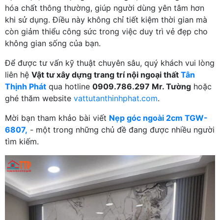
hóa chất thông thường, giúp người dùng yên tâm hơn
khi sử dụng. Điều này không chỉ tiết kiệm thời gian mà
còn giảm thiểu công sức trong việc duy trì vẻ đẹp cho
không gian sống của bạn.
Để được tư vấn kỹ thuật chuyên sâu, quý khách vui lòng
liên hệ
Vật tư xây dựng trang trí nội ngoại thất
Tân
Thịnh Phát
qua hotline
0909.786.297 Mr. Tường
hoặc
ghé thăm website
vattutanthinhphat.com
.
Mời bạn tham khảo bài viết
Nẹp góc ngoài 2cm TGW-
6807,
- một trong những chủ đề đang được nhiều người
tìm kiếm.