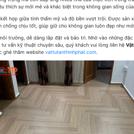
êu thích sự mới mẻ và khác biệt trong không gian sống của
kết hợp giữa tính thẩm mỹ và độ bền vượt trội. Được sản x
chống chịu tốt, giúp giữ cho không gian luôn đẹp như mới
môi trường, dễ dàng lắp đặt và bảo trì. Nhờ vào những đặc
c tư vấn kỹ thuật chuyên sâu, quý khách vui lòng liên hệ
Vật
 ghé thăm website
vattutanthinhphat.com
.