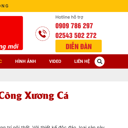
ÒNG
Hotline hỗ trợ
0909 786 297
02543 502 272
DIỄN ĐÀN
C
HÌNH ẢNH
VIDEO
LIÊN HỆ
 Công Xương Cá
trí nội thất. Với thiết kế độc đáo, loại sàn này