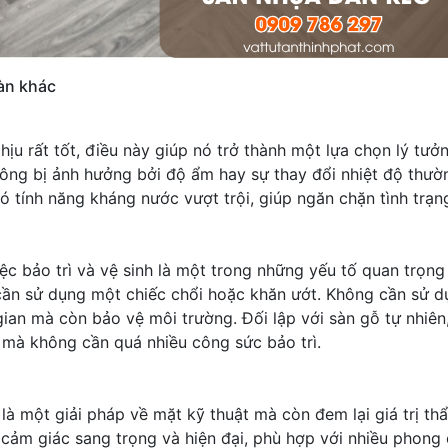
sàn khác
hịu rất tốt, điều này giúp nó trở thành một lựa chọn lý tư
ông bị ảnh hưởng bởi độ ẩm hay sự thay đổi nhiệt độ thư
có tính năng kháng nước vượt trội, giúp ngăn chặn tình trạ
iệc bảo trì và vệ sinh là một trong những yếu tố quan trọng 
ần sử dụng một chiếc chổi hoặc khăn ướt. Không cần sử d
gian mà còn bảo vệ môi trường. Đối lập với sàn gỗ tự nhiê
mà không cần quá nhiều công sức bảo trì.
là một giải pháp về mặt kỹ thuật mà còn đem lại giá trị th
m giác sang trọng và hiện đại, phù hợp với nhiều phong c