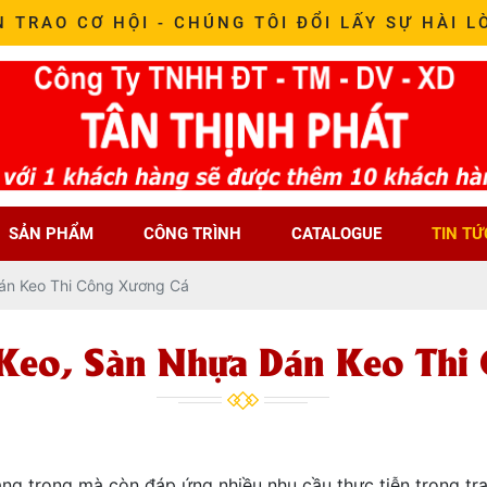
N TRAO CƠ HỘI - CHÚNG TÔI ĐỔI LẤY SỰ HÀI L
SẢN PHẨM
CÔNG TRÌNH
CATALOGUE
TIN TỨ
án Keo Thi Công Xương Cá
Keo, Sàn Nhựa Dán Keo Thi
g trọng mà còn đáp ứng nhiều nhu cầu thực tiễn trong trang 