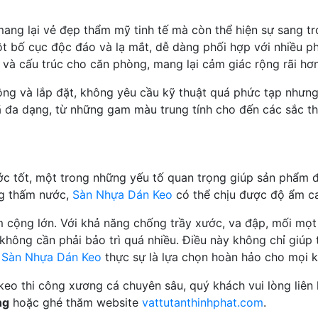
mang lại vẻ đẹp thẩm mỹ tinh tế mà còn thể hiện sự sang 
t bố cục độc đáo và lạ mắt, dễ dàng phối hợp với nhiều ph
u và cấu trúc cho căn phòng, mang lại cảm giác rộng rãi hơ
công và lắp đặt, không yêu cầu kỹ thuật quá phức tạp như
đa dạng, từ những gam màu trung tính cho đến các sắc thá
ớc tốt, một trong những yếu tố quan trọng giúp sản phẩm 
ống thấm nước,
Sàn Nhựa Dán Keo
có thể chịu được độ ẩm ca
 cộng lớn. Với khả năng chống trầy xước, va đập, mối mọt
hông cần phải bảo trì quá nhiều. Điều này không chỉ giúp 
,
Sàn Nhựa Dán Keo
thực sự là lựa chọn hoàn hảo cho mọi 
keo thi công xương cá chuyên sâu, quý khách vui lòng liên
ng
hoặc ghé thăm website
vattutanthinhphat.com
.