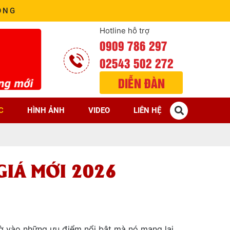
ÒNG
Hotline hỗ trợ
0909 786 297
02543 502 272
DIỄN ĐÀN
C
HÌNH ẢNH
VIDEO
LIÊN HỆ
GIÁ MỚI 2026
hờ vào những ưu điểm nổi bật mà nó mang lại.