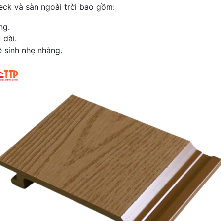
eck và sàn ngoài trời bao gồm:
ng.
 dài.
ệ sinh nhẹ nhàng.