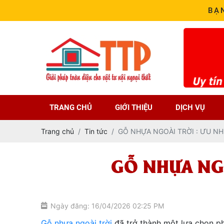
BẠ
TRANG CHỦ
GIỚI THIỆU
DỊCH VỤ
Trang chủ
Tin tức
GỖ NHỰA NGOÀI TRỜI : ƯU NH
GỖ NHỰA NGO
Ngày đăng: 16/04/2026 02:25 PM
Gỗ nhựa ngoài trời
đã trở thành một lựa chọn ph