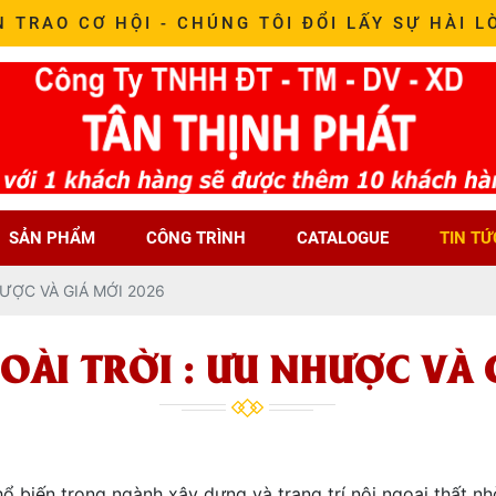
N TRAO CƠ HỘI - CHÚNG TÔI ĐỔI LẤY SỰ HÀI L
SẢN PHẨM
CÔNG TRÌNH
CATALOGUE
TIN TỨ
ƯỢC VÀ GIÁ MỚI 2026
ÀI TRỜI : ƯU NHƯỢC VÀ 
ổ biến trong ngành xây dựng và trang trí nội ngoại thất n