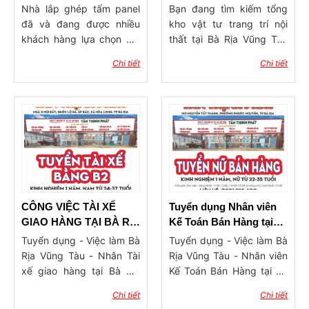
TRỜI
Tàu – Uy tín, đa dạng,
Nhà lắp ghép tấm panel
Bạn đang tìm kiếm tổng
giá tận gốc
đã và đang được nhiều
kho vật tư trang trí nội
khách hàng lựa chọn bởi
thất tại Bà Rịa Vũng Tàu
những ưu điểm và tiện lợi
uy tín, giá tốt và hàng có
Chi tiết
Chi tiết
mà công trình này mang
sẵn đa dạng? Trong thời
đến. Hãy cùng Tân Thịnh
đại mà nhu cầu làm đẹp
Phát điểm qua các mẫu
không gian sống ngày
nhà lắp ghép panel đẹp
càng cao, việc lựa chọn
hiện đại, có giá thành tiết
nơi cung cấp vật liệu
kiệm hơn 40% so với các
trang trí chất lượng, giá sỉ
ngôi nhà truyền thống.
tận gốc và chính sách hỗ
trợ tốt là vô cùng quan
trọng. Tại Bà Rịa Vũng
Tàu, nhiều chủ thầu, kiến
CÔNG VIỆC TÀI XẾ
Tuyển dụng Nhân viên
trúc sư và cả khách hàng
GIAO HÀNG TẠI BÀ RỊA
Kế Toán Bán Hàng tại
cá nhân đang dần chuyển
VŨNG TÀU
Bà Rịa
Tuyển dụng - Việc làm Bà
Tuyển dụng - Việc làm Bà
sang mua hàng trực tiếp
Rịa Vũng Tàu - Nhân Tài
Rịa Vũng Tàu - Nhân viên
tại các tổng kho vật tư nội
xế giao hàng tại Bà Rịa
Kế Toán Bán Hàng tại Bà
thất thay vì qua các đại lý
Vũng Tàu
Rịa
Chi tiết
Chi tiết
trung gian. Điều này