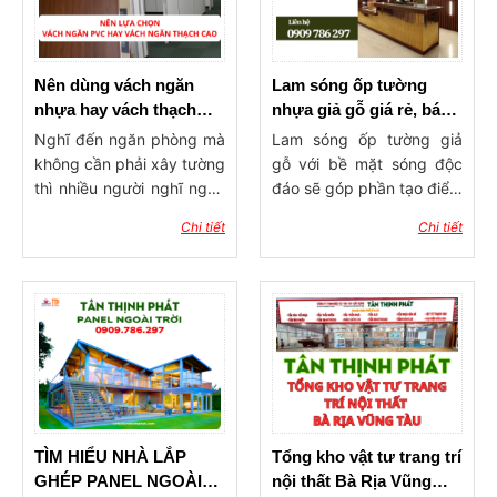
Nên dùng vách ngăn
Lam sóng ốp tường
nhựa hay vách thạch
nhựa giả gỗ giá rẻ, báo
cao ngăn phòng?
giá lam ốp tường, trần
Nghĩ đến ngăn phòng mà
Lam sóng ốp tường giả
không cần phải xây tường
gỗ với bề mặt sóng độc
thì nhiều người nghĩ ngay
đáo sẽ góp phần tạo điểm
đến 2 dòng vật liệu phổ
nhấn ấn tượng cho công
Chi tiết
Chi tiết
biến hiện nay đó là vách
trình xây dựng. Sản phẩm
ngăn nhựa và vách thạch
có tính ứng dụng rộng rãi,
cao. Vậy nên dùng vách
được dùng trong trang trí
ngăn nhựa hay vách
ốp tường, ốp trần với ưu
thạch cao ngăn phòng?
điểm độ bền cao, khả
Hãy cùng vật tư Tân
năng chống chịu thời tiết
Thịnh Phát tham khảo qua
tốt, mang đến không gian
bài viết dưới đây để tìm ra
sống tinh tế, hiện đại và
giải pháp làm vách ngăn
đẳng cấp.
phòng phù hợp nhẩt cho
TÌM HIỂU NHÀ LẮP
Tổng kho vật tư trang trí
ngôi nhà của mình nhé!
GHÉP PANEL NGOÀI
nội thất Bà Rịa Vũng