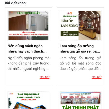
Bài viết khác:
Nên dùng vách ngăn
Lam sóng ốp tường
nhựa hay vách thạch
nhựa giả gỗ giá rẻ, báo
cao ngăn phòng?
giá lam ốp tường, trần
Nghĩ đến ngăn phòng mà
Lam sóng ốp tường giả
không cần phải xây tường
gỗ với bề mặt sóng độc
thì nhiều người nghĩ ngay
đáo sẽ góp phần tạo điểm
đến 2 dòng vật liệu phổ
nhấn ấn tượng cho công
Chi tiết
Chi tiết
biến hiện nay đó là vách
trình xây dựng. Sản phẩm
ngăn nhựa và vách thạch
có tính ứng dụng rộng rãi,
cao. Vậy nên dùng vách
được dùng trong trang trí
ngăn nhựa hay vách
ốp tường, ốp trần với ưu
thạch cao ngăn phòng?
điểm độ bền cao, khả
Hãy cùng vật tư Tân
năng chống chịu thời tiết